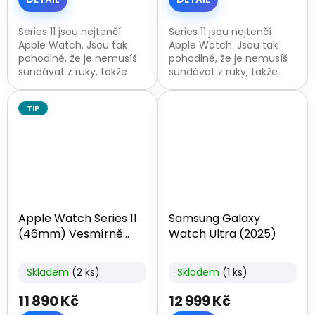
Series 11 jsou nejtenčí
Series 11 jsou nejtenčí
Apple Watch. Jsou tak
Apple Watch. Jsou tak
pohodlné, že je nemusíš
pohodlné, že je nemusíš
sundávat z ruky, takže
sundávat z ruky, takže
tvoje životní funkce
tvoje životní funkce
sledují i v době, kdy spíš.
sledují i v době, kdy spíš.
TIP
Baterie má ohromnou
Baterie má ohromnou
výdrž – při...
výdrž – při...
Apple Watch Series 11
Samsung Galaxy
(46mm) Vesmírně
Watch Ultra (2025)
šedý hliník
Skladem
(2 ks)
Skladem
(1 ks)
11 890 Kč
12 999 Kč