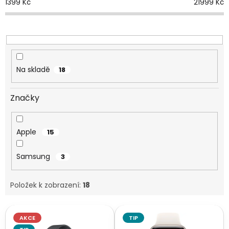
1399
Kč
21999
Kč
r
o
d
u
k
t
Na skladě
18
ů
Značky
Apple
15
Samsung
3
Položek k zobrazení:
18
V
AKCE
TIP
ý