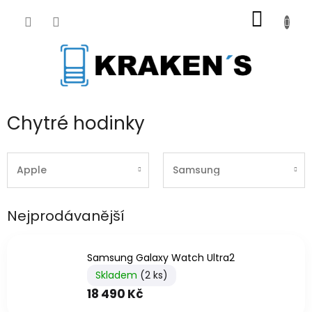
Přejít
NÁKUP
na
obsah
KOŠÍK
Chytré hodinky
Apple
Samsung
Nejprodávanější
Samsung Galaxy Watch Ultra2
Skladem
(2 ks)
18 490 Kč