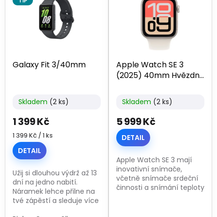
p
TIP
i
s
p
r
o
Galaxy Fit 3/40mm
Apple Watch SE 3
d
(2025) 40mm Hvězdně
u
bílý hliník
k
t
Skladem
(2 ks)
Skladem
(2 ks)
ů
1 399 Kč
5 999 Kč
Měrná
1 399 Kč / 1 ks
DETAIL
cena:
DETAIL
Apple Watch SE 3 mají
inovativní snímače,
Užij si dlouhou výdrž až 13
včetně snímače srdeční
dní na jedno nabití.
činnosti a snímání teploty
Náramek lehce přilne na
zápěstí. O svém zdraví si
tvé zápěstí a sleduje více
tak udržíš přehled.
než typů 100 cvičení a
Gyroskop, akcelerometr a