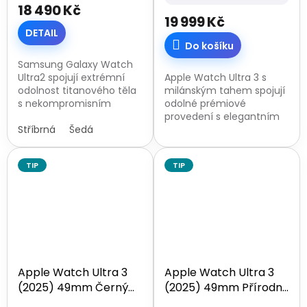
18 490 Kč
produktu
19 999 Kč
je
DETAIL
5,0
Do košíku
z
5
Samsung Galaxy Watch
hvězdiček.
Ultra2 spojují extrémní
Apple Watch Ultra 3 s
odolnost titanového těla
milánským tahem spojují
s nekompromisním
odolné prémiové
Výkonem procesoru
provedení s elegantním
Snapdragon Wear Elite.
Stříbrná
Šedá
kovovým páskem pro
Nabízejí špičkový 1,52”
pohodlné každodenní
displej s rekordním
nošení. Střední velikost
TIP
TIP
jasem...
tahu dobře sedí na
běžném...
Apple Watch Ultra 3
Apple Watch Ultra 3
(2025) 49mm Černý
(2025) 49mm Přírodní
titan
titan