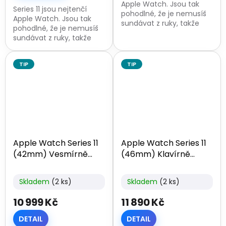
Apple Watch. Jsou tak
Series 11 jsou nejtenčí
pohodlné, že je nemusíš
Apple Watch. Jsou tak
sundávat z ruky, takže
pohodlné, že je nemusíš
tvoje životní funkce
sundávat z ruky, takže
sledují i v době, kdy spíš.
tvoje životní funkce
Baterie má ohromnou
sledují i v době, kdy spíš.
výdrž – při...
TIP
TIP
Baterie má ohromnou
výdrž – při...
Apple Watch Series 11
Apple Watch Series 11
(42mm) Vesmírně
(46mm) Klavírně
šedý hliník
černý hliník
Skladem
(2 ks)
Skladem
(2 ks)
10 999 Kč
11 890 Kč
DETAIL
DETAIL