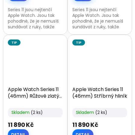
Series 11 jsou nejtenčí
Series 11 jsou nejtenčí
Apple Watch. Jsou tak
Apple Watch. Jsou tak
pohodlné, že je nemusíš
pohodlné, že je nemusíš
sundávat z ruky, takže
sundávat z ruky, takže
tvoje životní funkce
tvoje životní funkce
sledují i v době, kdy spíš.
sledují i v době, kdy spíš.
TIP
TIP
Baterie má ohromnou
Baterie má ohromnou
výdrž – při...
výdrž – při...
Apple Watch Series 11
Apple Watch Series 11
(46mm) Růžově zlatý
(46mm) Stříbrný hliník
hliník
Skladem
(2 ks)
Skladem
(2 ks)
11 890 Kč
11 890 Kč
DETAIL
DETAIL