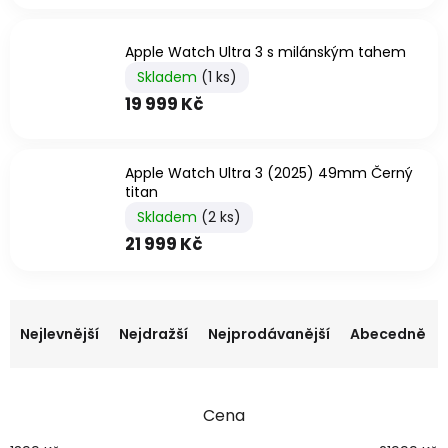
Apple Watch Ultra 3 s milánským tahem
Skladem
(1 ks)
19 999 Kč
Apple Watch Ultra 3 (2025) 49mm Černý
titan
Skladem
(2 ks)
21 999 Kč
Ř
a
Nejlevnější
Nejdražší
Nejprodávanější
Abecedně
z
e
n
Cena
í
p