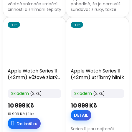
včetně snímače srdeční
pohodlné, že je nemusíš
činnosti a snímání teploty
sundávat z ruky, takže
zápěstí. O svém zdraví si
tvoje životní funkce
tak udržíš přehled.
sledují i v době, kdy spíš.
TIP
TIP
Gyroskop, akcelerometr a
Baterie má ohromnou
GPS sledují...
výdrž – při...
Apple Watch Series 11
Apple Watch Series 11
(42mm) Růžově zlatý
(42mm) Stříbrný hliník
hliník
Skladem
(2 ks)
Skladem
(2 ks)
10 999 Kč
10 999 Kč
Měrná
10 999 Kč / 1 ks
DETAIL
cena:
Do košíku
Series 11 jsou nejtenčí