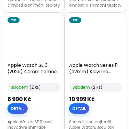
činnosti a snímání teploty
činnosti a snímání teploty
zápěstí. O svém zdraví si
zápěstí. O svém zdraví si
tak udržíš přehled.
tak udržíš přehled.
TIP
TIP
Gyroskop, akcelerometr a
Gyroskop, akcelerometr a
GPS sledují...
GPS sledují...
Apple Watch SE 3
Apple Watch Series 11
(2025) 44mm Temně
(42mm) Klavírně
inkoustový hliník
černý hliník
Skladem
(2 ks)
Skladem
(2 ks)
6 990 Kč
10 999 Kč
DETAIL
DETAIL
Apple Watch SE 3 mají
Series 11 jsou nejtenčí
inovativní snímače,
Apple Watch. Jsou tak