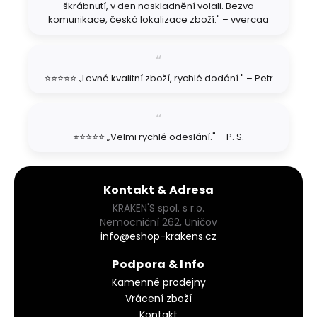
škrábnutí, v den naskladnění volali. Bezva
r
komunikace, česká lokalizace zboží." – vvercaa
v
k
y
v
ý
⭐⭐⭐⭐⭐ „Levné kvalitní zboží, rychlé dodání." – Petr
p
i
s
u
⭐⭐⭐⭐⭐ „Velmi rychlé odeslání." – P. S.
Kontakt & Adresa
KRAKEN'S spol. s r.o.
Nemocniční 262, Uničov
info@eshop-krakens.cz
Podpora & Info
Kamenné prodejny
Vrácení zboží
Kontakt