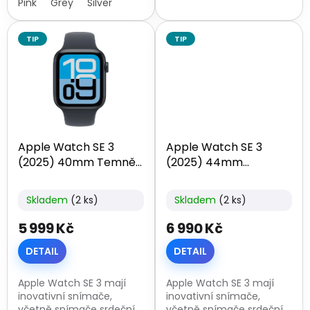
denních aktivit – včetně
Pink
Grey
Silver
GPS sledují...
spánkového režimu.
Rovněž ti...
TIP
TIP
Apple Watch SE 3
Apple Watch SE 3
(2025) 40mm Temně
(2025) 44mm
inkoustový hliník
Hvězdně bílý hliník
Skladem
(2 ks)
Skladem
(2 ks)
5 999 Kč
6 990 Kč
DETAIL
DETAIL
Apple Watch SE 3 mají
Apple Watch SE 3 mají
inovativní snímače,
inovativní snímače,
včetně snímače srdeční
včetně snímače srdeční