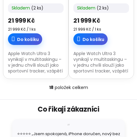
Skladem
(2 ks)
Skladem
(2 ks)
21 999 Kč
21 999 Kč
Měrná
Měrná
21 999 Kč / 1 ks
21 999 Kč / 1 ks
cena:
cena:
Do košíku
Do košíku
Apple Watch Ultra 3
Apple Watch Ultra 3
vynikají v multitaskingu –
vynikají v multitaskingu –
v jednu chvíli slouží jako
v jednu chvíli slouží jako
sportovní tracker, vzápětí
sportovní tracker, vzápětí
jako chytré hodinky.
jako chytré hodinky.
Hladce tak přejdeš z
Hladce tak přejdeš z
18
položek celkem
pracovní porady na
pracovní porady na
O
trénink v boxu...
trénink v boxu...
v
l
Z
á
Co říkají zákazníci
á
d
p
a
a
c
t
í
⭐⭐⭐⭐⭐ „Jsem spokojená, iPhone doručen, nový bez
í
p