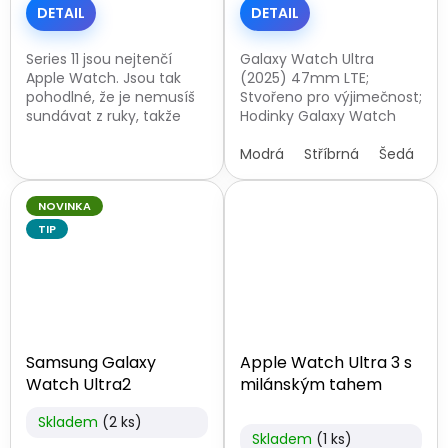
DETAIL
DETAIL
Series 11 jsou nejtenčí
Galaxy Watch Ultra
Apple Watch. Jsou tak
(2025) 47mm LTE;
pohodlné, že je nemusíš
Stvořeno pro výjimečnost;
sundávat z ruky, takže
Hodinky Galaxy Watch
tvoje životní funkce
Ultra mají ciferník o
sledují i v době, kdy spíš.
velikosti 47 mm, pouzdro
Modrá
Stříbrná
Šedá
Baterie má ohromnou
z titanu používaného v
výdrž – při...
letectví a gumový...
NOVINKA
TIP
Samsung Galaxy
Apple Watch Ultra 3 s
Watch Ultra2
milánským tahem
Skladem
(2 ks)
Průměrné
Skladem
(1 ks)
hodnocení