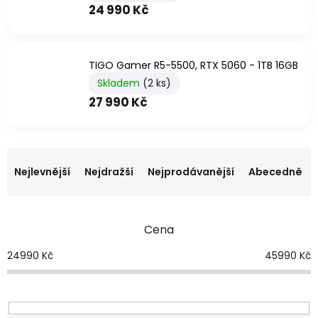
24 990 Kč
TIGO Gamer R5-5500, RTX 5060 - 1TB 16GB
Skladem
(2 ks)
27 990 Kč
Ř
a
Nejlevnější
Nejdražší
Nejprodávanější
Abecedně
z
e
n
Cena
í
p
24990
Kč
45990
Kč
r
o
d
u