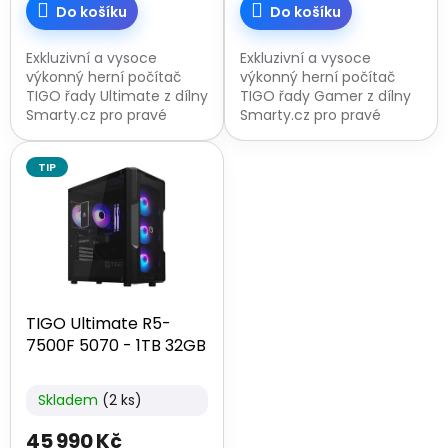
Do košíku
Do košíku
Exkluzivní a vysoce
Exkluzivní a vysoce
výkonný herní počítač
výkonný herní počítač
TIGO řady Ultimate z dílny
TIGO řady Gamer z dílny
Smarty.cz pro pravé
Smarty.cz pro pravé
hráče. Díky grafické kartě
hráče. Díky grafické kartě
NVIDIA GeForce RTX 5050
NVIDIA GeForce RTX 5060
TIP
s 8GB GDDR6 pamětí po
s 8GB GDDR7 pamětí po
boku s...
boku s 6jádrovým...
TIGO Ultimate R5-
7500F 5070 - 1TB 32GB
Skladem
(2 ks)
45 990 Kč