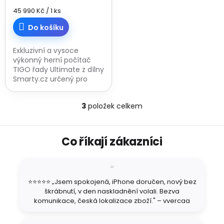
Měrná
45 990 Kč / 1 ks
cena:
Do košíku
Exkluzivní a vysoce
výkonný herní počítač
TIGO řady Ultimate z dílny
Smarty.cz určený pro
náročné hráče. Vysoký
výkon této sestavy
3
položek celkem
zajišťuje 6jádrový
O
procesor AMD Ryzen 5
v
7500F...
l
Z
á
Co říkají zákazníci
á
d
p
a
a
c
t
í
⭐⭐⭐⭐⭐ „Jsem spokojená, iPhone doručen, nový bez
í
p
škrábnutí, v den naskladnění volali. Bezva
r
komunikace, česká lokalizace zboží." – vvercaa
v
k