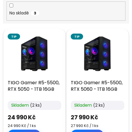
k
t
Na skladě
3
ů
V
TIP
TIP
ý
p
i
s
p
r
o
TIGO Gamer R5-5500,
TIGO Gamer R5-5500,
d
RTX 5050 - 1TB 16GB
RTX 5060 - 1TB 16GB
u
k
t
Skladem
(2 ks)
Skladem
(2 ks)
ů
24 990 Kč
27 990 Kč
Měrná
Měrná
24 990 Kč / 1 ks
27 990 Kč / 1 ks
cena:
cena: