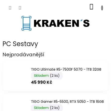
Přejít
NÁKUP
na
obsah
KOŠÍK
PC Sestavy
Nejprodávanější
TIGO Ultimate R5-7500F 5070 - 1TB 32GB
Skladem
(2 ks)
45 990 Kč
TIGO Gamer R5-5500, RTX 5050 - 1TB 16GB
Skladem
(2 ks)