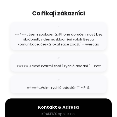
v
l
Z
á
Co říkají zákazníci
á
d
p
a
a
c
t
í
⭐⭐⭐⭐⭐ „Jsem spokojená, iPhone doručen, nový bez
í
p
škrábnutí, v den naskladnění volali. Bezva
r
komunikace, česká lokalizace zboží." – vvercaa
v
k
y
v
ý
⭐⭐⭐⭐⭐ „Levné kvalitní zboží, rychlé dodání." – Petr
p
i
s
u
⭐⭐⭐⭐⭐ „Velmi rychlé odeslání." – P. S.
Kontakt & Adresa
KRAKEN'S spol. s r.o.