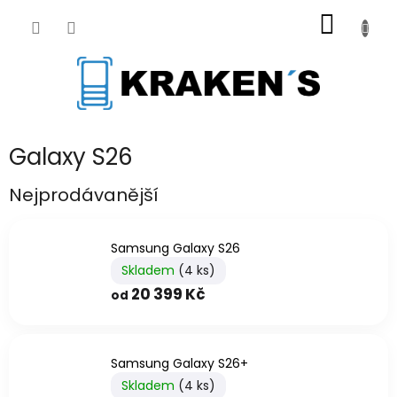
Přejít
NÁKUP
na
obsah
KOŠÍK
Galaxy S26
Nejprodávanější
Samsung Galaxy S26
Skladem
(4 ks)
20 399 Kč
od
Samsung Galaxy S26+
Skladem
(4 ks)