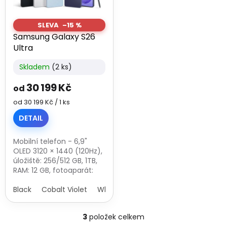
–15 %
Samsung Galaxy S26
Ultra
Skladem
(2 ks)
Průměrné
hodnocení
30 199 Kč
produktu
od
je
Měrná
od 30 199 Kč / 1 ks
3,0
cena:
z
DETAIL
5
hvězdiček.
Mobilní telefon - 6,9"
OLED 3120 × 1440 (120Hz),
úložiště: 256/512 GB, 1TB,
RAM: 12 GB, fotoaparát:
200Mpx (f/1,4) hlavní +
50Mpx širokoúhlý + 50Mpx
Black
Cobalt Violet
White
Sky Blue
teleobjektiv + 12Mpx
přední,...
3
položek celkem
O