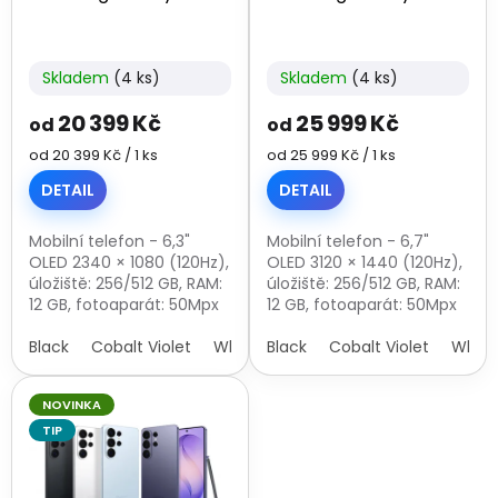
u
k
t
Skladem
(4 ks)
Skladem
(4 ks)
ů
20 399 Kč
25 999 Kč
od
od
Měrná
Měrná
od 20 399 Kč / 1 ks
od 25 999 Kč / 1 ks
cena:
cena:
DETAIL
DETAIL
Mobilní telefon - 6,3"
Mobilní telefon - 6,7"
OLED 2340 × 1080 (120Hz),
OLED 3120 × 1440 (120Hz),
úložiště: 256/512 GB, RAM:
úložiště: 256/512 GB, RAM:
12 GB, fotoaparát: 50Mpx
12 GB, fotoaparát: 50Mpx
(f/1,8) hlavní + 12Mpx
(f/1,8) hlavní + 12Mpx
širokoúhlý + 10Mpx
Black
Cobalt Violet
White
širokoúhlý + 10Mpx
Black
Sky Blue
Cobalt Violet
White
teleobjektiv + 12Mpx
teleobjektiv + 12Mpx
přední, CPU:...
přední, CPU:...
NOVINKA
TIP