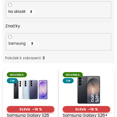
k
t
Na skladě
3
ů
Značky
Samsung
3
Položek k zobrazení:
3
V
NOVINKA
NOVINKA
ý
p
TIP
TIP
i
s
p
r
–15 %
–15 %
o
Samsung Galaxy S26
Samsung Galaxy S26+
d