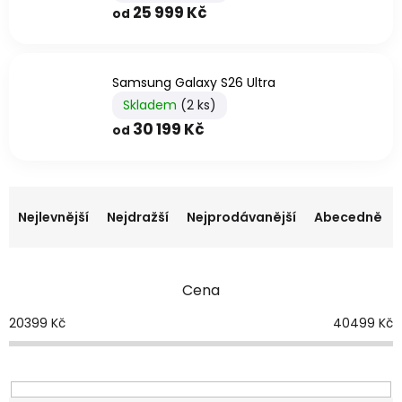
25 999 Kč
od
Samsung Galaxy S26 Ultra
Skladem
(2 ks)
30 199 Kč
od
Ř
a
Nejlevnější
Nejdražší
Nejprodávanější
Abecedně
z
e
n
Cena
í
p
20399
Kč
40499
Kč
r
o
d
u