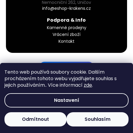
Nemocniční 262, Uničov
info@eshop-krakens.cz
Podpora & Info
Kamenné prodejny
Vrácení zboží
Kontakt
PODÍVEJ SE DO KOŠÍKU
Tento web používá soubory cookie. Dalším
procházením tohoto webu vyjadřujete souhlas s
jejich používáním.. Více informací
zde
.
Vytvořil Shoptet
Nastavení
Copyright 2026
KRAKEN´S - eshop
. Všechna práva
Odmítnout
Souhlasím
vyhrazena.
Upravit nastavení cookies