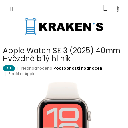
Přejít
NÁKUP
na
obsah
KOŠÍK
Apple Watch SE 3 (2025) 40mm
Hvězdně bílý hliník
Průměrné
Neohodnoceno
Podrobnosti hodnocení
TIP
hodnocení
Značka:
Apple
produktu
je
0,0
z
5
hvězdiček.