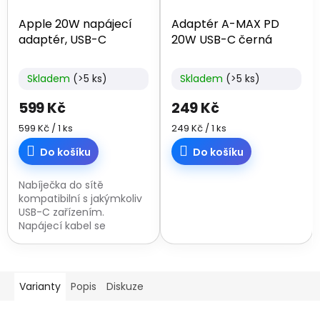
Apple 20W napájecí
Adaptér A-MAX PD
adaptér, USB-C
20W USB-C černá
Skladem
(>5 ks)
Skladem
(>5 ks)
599 Kč
249 Kč
Měrná
Měrná
599 Kč / 1 ks
249 Kč / 1 ks
cena:
cena:
Do košíku
Do košíku
Nabíječka do sítě
kompatibilní s jakýmkoliv
USB-C zařízením.
Napájecí kabel se
prodává zvlášť.
Varianty
Popis
Diskuze