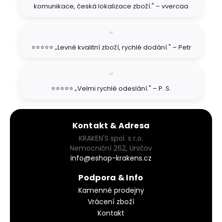
komunikace, česká lokalizace zboží." – vvercaa
⭐⭐⭐⭐⭐ „Levné kvalitní zboží, rychlé dodání." – Petr
⭐⭐⭐⭐⭐ „Velmi rychlé odeslání." – P. S.
Kontakt & Adresa
KRAKEN'S spol. s r.o.
Nemocniční 262, Uničov
info@eshop-krakens.cz
Podpora & Info
Kamenné prodejny
Vrácení zboží
Kontakt