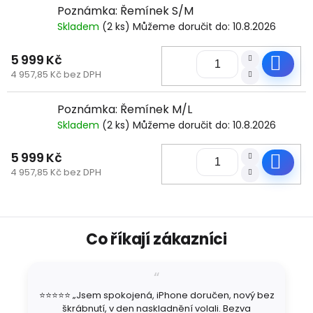
Poznámka: Řemínek S/M
Skladem
(2 ks)
Můžeme doručit do:
10.8.2026
5 999 Kč
Do
4 957,85 Kč bez DPH
Poznámka: Řemínek M/L
Skladem
(2 ks)
Můžeme doručit do:
10.8.2026
5 999 Kč
Do
4 957,85 Kč bez DPH
Z
Co říkají zákazníci
á
p
a
t
⭐⭐⭐⭐⭐ „Jsem spokojená, iPhone doručen, nový bez
í
škrábnutí, v den naskladnění volali. Bezva