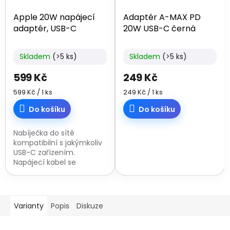
Apple 20W napájecí
Adaptér A-MAX PD
adaptér, USB-C
20W USB-C černá
Skladem
(>5 ks)
Skladem
(>5 ks)
599 Kč
249 Kč
Měrná
Měrná
599 Kč / 1 ks
249 Kč / 1 ks
cena:
cena:
Do košíku
Do košíku
Nabíječka do sítě
kompatibilní s jakýmkoliv
USB-C zařízením.
Napájecí kabel se
prodává zvlášť.
Varianty
Popis
Diskuze