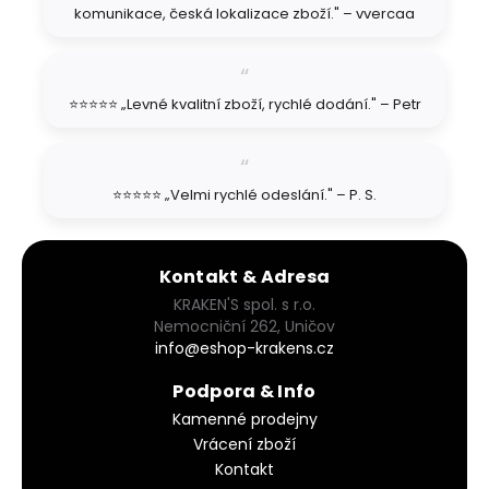
komunikace, česká lokalizace zboží." – vvercaa
⭐⭐⭐⭐⭐ „Levné kvalitní zboží, rychlé dodání." – Petr
⭐⭐⭐⭐⭐ „Velmi rychlé odeslání." – P. S.
Kontakt & Adresa
KRAKEN'S spol. s r.o.
Nemocniční 262, Uničov
info@eshop-krakens.cz
Podpora & Info
Kamenné prodejny
Vrácení zboží
Kontakt