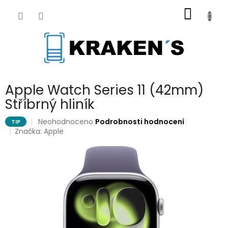
Přejít
NÁKUP
na
obsah
KOŠÍK
Apple Watch Series 11 (42mm)
Stříbrný hliník
Průměrné
Neohodnoceno
Podrobnosti hodnocení
TIP
hodnocení
Značka:
Apple
produktu
je
0,0
z
5
hvězdiček.