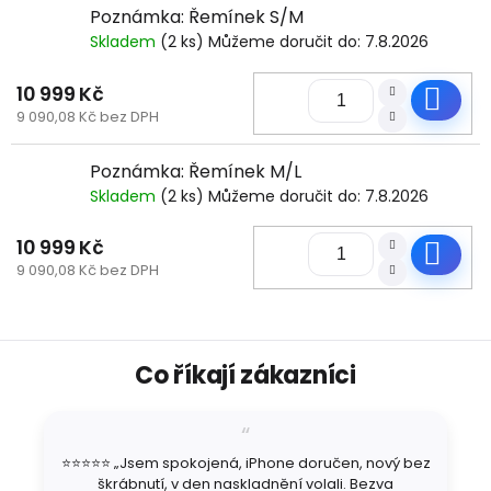
Poznámka: Řemínek S/M
Skladem
(2 ks)
Můžeme doručit do:
7.8.2026
10 999 Kč
Do
9 090,08 Kč bez DPH
Poznámka: Řemínek M/L
Skladem
(2 ks)
Můžeme doručit do:
7.8.2026
10 999 Kč
Do
9 090,08 Kč bez DPH
Z
Co říkají zákazníci
á
p
a
t
⭐⭐⭐⭐⭐ „Jsem spokojená, iPhone doručen, nový bez
í
škrábnutí, v den naskladnění volali. Bezva