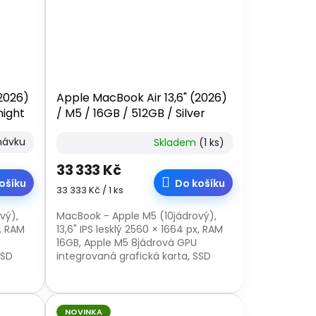
(2026)
Apple MacBook Air 13,6" (2026)
night
/ M5 / 16GB / 512GB / Silver
návku
Skladem
(1 ks)
33 333 Kč
ošíku
Do košíku
Měrná
33 333 Kč / 1 ks
cena:
vý),
MacBook - Apple M5 (10jádrový),
x, RAM
13,6" IPS lesklý 2560 × 1664 px, RAM
16GB, Apple M5 8jádrová GPU
SSD
integrovaná grafická karta, SSD
,
512GB, podsvícená klávesnice,
webkamera, čtečka...
NOVINKA