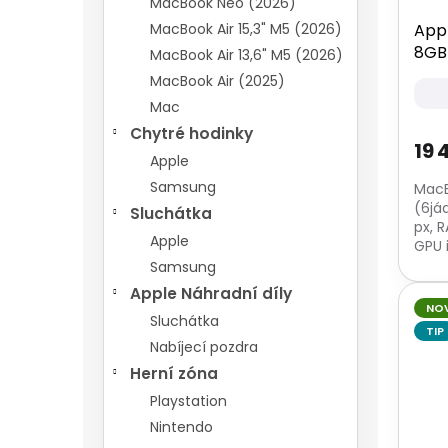
MacBook Neo (2026)
u
App
MacBook Air 15,3" M5 (2026)
k
8GB
MacBook Air 13,6" M5 (2026)
t
ů
MacBook Air (2025)
Mac
Chytré hodinky
19 
Apple
Samsung
MacB
(6jád
Sluchátka
px, 
Apple
GPU 
SSD 
Samsung
čtečk
Apple Náhradní díly
NO
Sluchátka
TIP
Nabíjecí pozdra
Herní zóna
Playstation
Nintendo