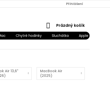
Přihlášení
NÁKUPNÍ
Prázdný košík
KOŠÍK
Mac
Chytré hodinky
Sluchátka
Apple Náhradní díl
 Air 13,6"
MacBook Air
26)
(2025)