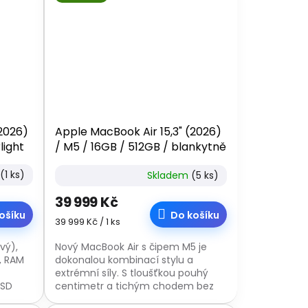
(2026)
Apple MacBook Air 15,3" (2026)
light
/ M5 / 16GB / 512GB / blankytně
modrý
(1 ks)
Skladem
(5 ks)
39 999 Kč
ošíku
Do košíku
Měrná
39 999 Kč / 1 ks
cena:
vý),
Nový MacBook Air s čipem M5 je
x, RAM
dokonalou kombinací stylu a
extrémní síly. S tloušťkou pouhý
SSD
centimetr a tichým chodem bez
,
větráčků přináší revoluční výkon