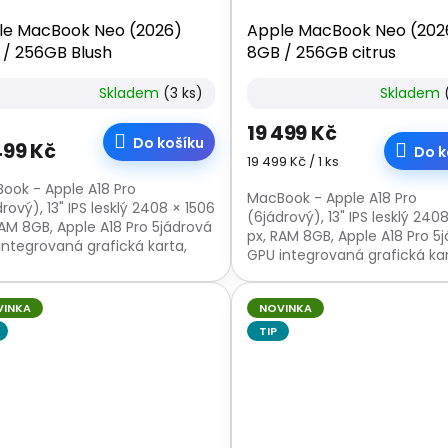
le MacBook Neo (2026)
Apple MacBook Neo (202
 / 256GB Blush
8GB / 256GB citrus
Skladem
(3 ks)
Skladem
19 499 Kč
Do košíku
499 Kč
Do k
Měrná
19 499 Kč / 1 ks
cena:
ook - Apple A18 Pro
MacBook - Apple A18 Pro
rový), 13" IPS lesklý 2408 × 1506
(6jádrový), 13" IPS lesklý 240
RAM 8GB, Apple A18 Pro 5jádrová
px, RAM 8GB, Apple A18 Pro 5
integrovaná grafická karta,
GPU integrovaná grafická kar
256GB, webkamera, USB-C,
SSD 256GB, webkamera, USB
a otisků...
čtečka otisků...
VINKA
NOVINKA
TIP