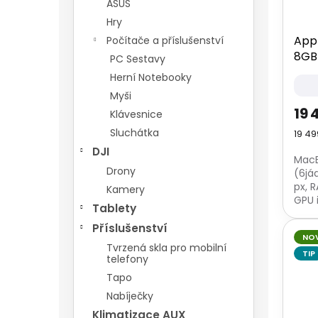
ASUS
Hry
App
Počítače a příslušenství
8GB 
PC Sestavy
Herní Notebooky
Myši
19 
Klávesnice
Sluchátka
Měrn
19 49
cena
DJI
MacB
Drony
(6jád
px, 
Kamery
GPU 
Tablety
SSD 
čtečk
Příslušenství
NO
Tvrzená skla pro mobilní
TIP
telefony
Tapo
Nabíječky
Klimatizace AUX