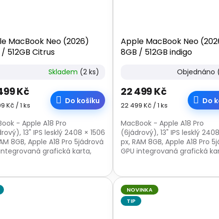
le MacBook Neo (2026)
Apple MacBook Neo (202
/ 512GB Citrus
8GB / 512GB indigo
Skladem
(2 ks)
Objednáno
499 Kč
22 499 Kč
Do košíku
Do k
á
Měrná
9 Kč / 1 ks
22 499 Kč / 1 ks
:
cena:
ook - Apple A18 Pro
MacBook - Apple A18 Pro
rový), 13" IPS lesklý 2408 × 1506
(6jádrový), 13" IPS lesklý 240
RAM 8GB, Apple A18 Pro 5jádrová
px, RAM 8GB, Apple A18 Pro 5
integrovaná grafická karta,
GPU integrovaná grafická kar
512 GB, webkamera, USB-C,
SSD 512 GB, webkamera, USB
a otisků...
čtečka otisků...
NOVINKA
TIP