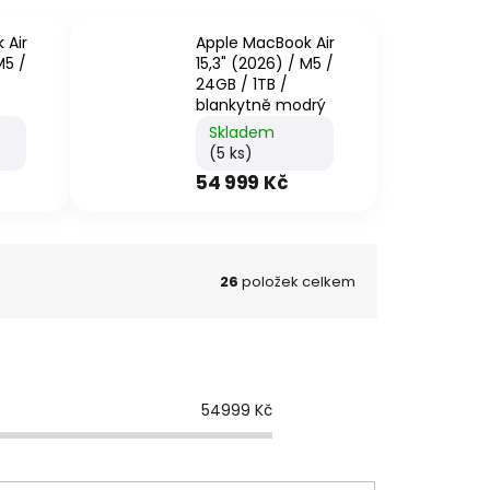
 Air
Apple MacBook Air
M5 /
15,3" (2026) / M5 /
24GB / 1TB /
blankytně modrý
Skladem
(5 ks)
54 999 Kč
26
položek celkem
54999
Kč