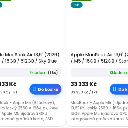
TIP
e MacBook Air 13,6" (2026)
Apple MacBook Air 13,6" 
 / 16GB / 512GB / Sky Blue
/ M5 / 16GB / 512GB / Star
káváme 11.3.2026
Skladem
(1 ks)
Skladem
333 Kč
33 333 Kč
Do košíku
Do k
á
Měrná
3 Kč / 1 ks
33 333 Kč / 1 ks
:
cena:
ook - Apple M5 (10jádrový),
MacBook - Apple M5 (10jádro
 IPS lesklý 2560 × 1664 px, RAM
13,6" IPS lesklý 2560 × 1664 p
, Apple M5 8jádrová GPU
16GB, Apple M5 8jádrová GPU
grovaná grafická karta, SSD
integrovaná grafická karta, 
B, podsvícená klávesnice,
512GB, podsvícená klávesnice