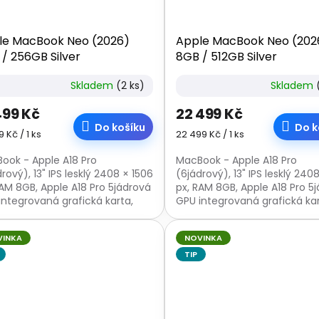
le MacBook Neo (2026)
Apple MacBook Neo (202
/ 256GB Silver
8GB / 512GB Silver
Skladem
(2 ks)
Skladem
499 Kč
22 499 Kč
Do košíku
Do k
á
Měrná
9 Kč / 1 ks
22 499 Kč / 1 ks
:
cena:
ook - Apple A18 Pro
MacBook - Apple A18 Pro
rový), 13" IPS lesklý 2408 × 1506
(6jádrový), 13" IPS lesklý 240
RAM 8GB, Apple A18 Pro 5jádrová
px, RAM 8GB, Apple A18 Pro 5
integrovaná grafická karta,
GPU integrovaná grafická kar
256GB, webkamera, USB-C,
SSD 512 GB, webkamera, USB
a otisků...
čtečka otisků...
VINKA
NOVINKA
TIP