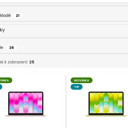
skladě
21
ky
le
26
ek k zobrazení:
26
VINKA
NOVINKA
TIP