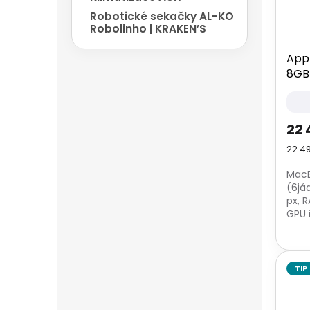
Robotické sekačky AL-KO
Robolinho | KRAKEN’S
App
8GB 
22 
Měrn
22 49
cena
MacB
(6jád
px, 
GPU 
SSD 
čtečk
TIP