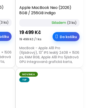
6)
Apple MacBook Neo (2026)
8GB / 256GB indigo
(3 ks)
Skladem
(3 ks)
19 499 Kč
ošíku
Do košíku
Měrná
19 499 Kč / 1 ks
cena:
MacBook - Apple A18 Pro
8 × 1506
(6jádrový), 13" IPS lesklý 2408 × 1506
jádrová
px, RAM 8GB, Apple A18 Pro 5jádrová
ta,
GPU integrovaná grafická karta,
-C,
SSD 256GB, webkamera, USB-C,
čtečka otisků...
NOVINKA
TIP