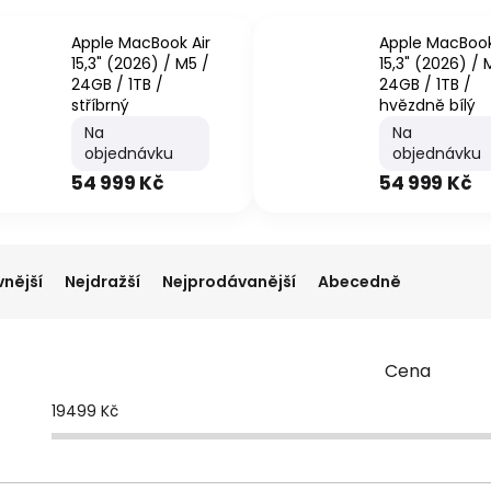
Apple MacBook Air
Apple MacBook
15,3" (2026) / M5 /
15,3" (2026) / 
24GB / 1TB /
24GB / 1TB /
stříbrný
hvězdně bílý
Na
Na
objednávku
objednávku
54 999 Kč
54 999 Kč
vnější
Nejdražší
Nejprodávanější
Abecedně
Cena
19499
Kč