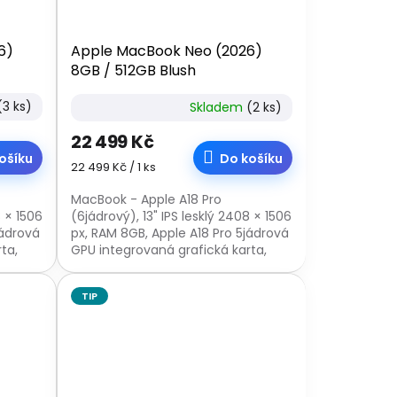
6)
Apple MacBook Neo (2026)
8GB / 512GB Blush
(3 ks)
Skladem
(2 ks)
22 499 Kč
ošíku
Do košíku
Měrná
22 499 Kč / 1 ks
cena:
MacBook - Apple A18 Pro
8 × 1506
(6jádrový), 13" IPS lesklý 2408 × 1506
jádrová
px, RAM 8GB, Apple A18 Pro 5jádrová
ta,
GPU integrovaná grafická karta,
-C,
SSD 512 GB, webkamera, USB-C,
čtečka otisků...
TIP