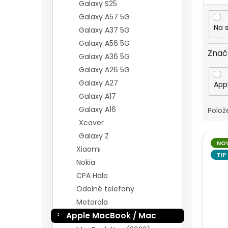
u
Galaxy S25
k
Galaxy A57 5G
t
Na 
Galaxy A37 5G
ů
Galaxy A56 5G
Znač
Galaxy A36 5G
Galaxy A26 5G
Galaxy A27
App
Galaxy A17
Galaxy A16
Polož
Xcover
V
Galaxy Z
NO
ý
Xiaomi
p
TIP
Nokia
i
CPA Halo
s
Odolné telefony
p
r
Motorola
o
Apple MacBook / Mac
d