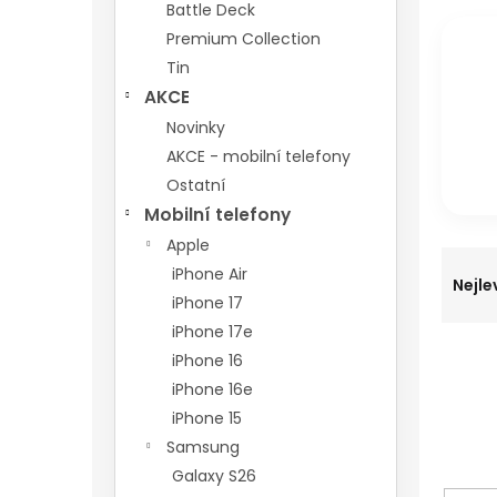
n
Battle Deck
e
Premium Collection
l
Tin
AKCE
Novinky
AKCE - mobilní telefony
Ostatní
Mobilní telefony
Apple
Ř
iPhone Air
a
Nejle
iPhone 17
z
e
iPhone 17e
n
iPhone 16
í
iPhone 16e
p
iPhone 15
r
Samsung
o
d
Galaxy S26