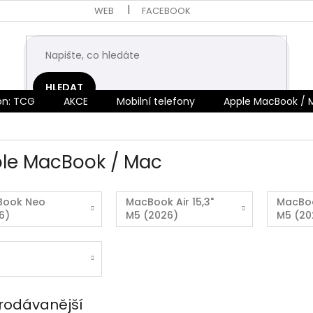
WEB
FACEBOOK
HLEDAT
n: TCG
AKCE
Mobilní telefony
Apple MacBook / 
le MacBook / Mac
Book Neo
MacBook Air 15,3"
MacBook
6)
M5 (2026)
M5 (20
rodávanější