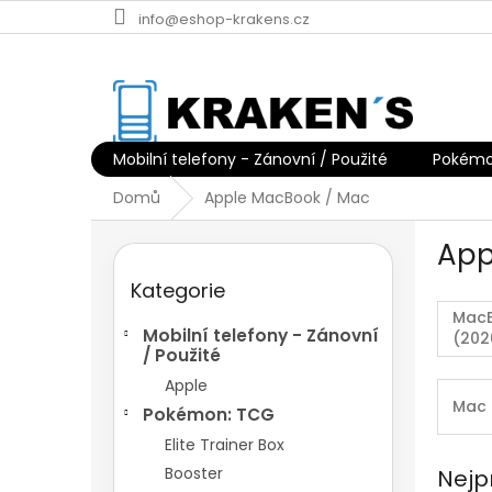
Přejít
info@eshop-krakens.cz
na
obsah
Mobilní telefony - Zánovní / Použité
Pokémo
Domů
Apple MacBook / Mac
P
App
o
Přeskočit
s
Kategorie
kategorie
t
Mac
r
Mobilní telefony - Zánovní
(202
a
/ Použité
n
Apple
n
Mac
Pokémon: TCG
í
p
Elite Trainer Box
a
Booster
Nejp