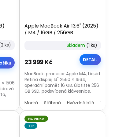
6)
Apple MacBook Air 13,6" (2025)
/ M4 / 16GB / 256GB
(2 ks)
Skladem
(1 ks)
DETAIL
23 999 Kč
ošíku
MacBook, procesor Apple M4, Liquid
Retina displej 13" 2560 × 1664,
8 × 1506
operační paměť 16 GB, úložiště 256
jádrová
GB SSD, podsvícená klávesnice,
ta,
Touch ID, operační systém Mac OS
-C,
Modrá
Stříbrná
Hvězdně bílá
Temně inkousto
NOVINKA
TIP