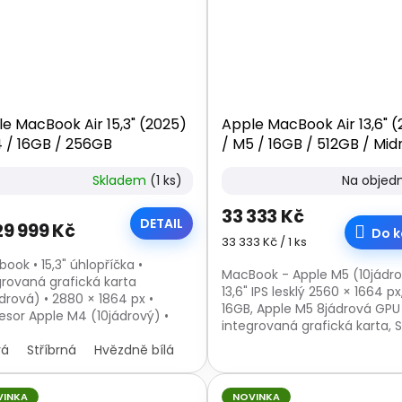
e MacBook Air 15,3" (2025)
Apple MacBook Air 13,6" 
 / 16GB / 256GB
/ M5 / 16GB / 512GB / Mid
Skladem
(1 ks)
Na objed
33 333 Kč
DETAIL
9 999 Kč
Do k
Měrná
33 333 Kč / 1 ks
cena:
ook • 15,3" úhlopříčka •
MacBook - Apple M5 (10jádro
grovaná grafická karta
13,6" IPS lesklý 2560 × 1664 p
ádrová) • 2880 × 1864 px •
16GB, Apple M5 8jádrová GPU
esor Apple M4 (10jádrový) •
integrovaná grafická karta, 
iště SSD 256 GB • paměť RAM 16
512GB, podsvícená klávesnice
2× Thunderbolt 4...
rá
Stříbrná
Hvězdně bílá
Temně inkoustová
webkamera, čtečka...
VINKA
NOVINKA