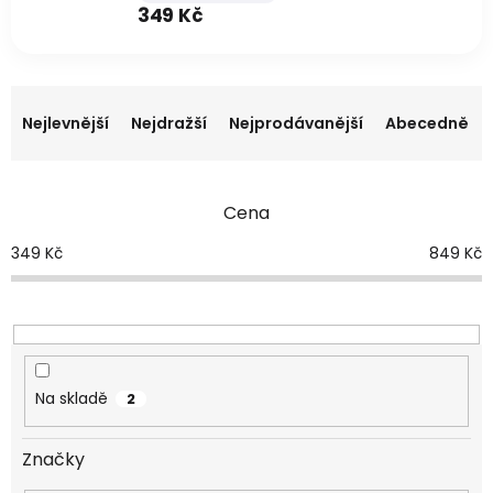
349 Kč
Ř
a
Nejlevnější
Nejdražší
Nejprodávanější
Abecedně
z
e
n
Cena
í
p
349
Kč
849
Kč
r
o
d
u
k
t
Na skladě
2
ů
Značky