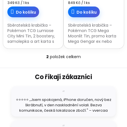
Měrná
Měrná
349 Kč / 1 ks
849 Kč / 1 ks
cena:
cena:
Do košíku
Do košíku
Sběratelská krabička –
Sběratelská krabička –
Pokémon TCG Lumiose
Pokémon TCG Mega
City Mini Tin, 2 boostery,
Moonlit Tin, promo karta
samolepka a art karta s
Mega Gengar ex nebo
ilustrací, 5 variant balení.
Mega Clefable ex, 4
Nelze vybrat konkrétní
boostery a kód pro
2
položek celkem
motiv, zasíláme dle
Pokémon TCG Live. Nelze
O
náhodného...
vybrat konkrétní motiv,...
v
l
Z
á
Co říkají zákazníci
á
d
p
a
a
c
t
í
⭐⭐⭐⭐⭐ „Jsem spokojená, iPhone doručen, nový bez
í
p
škrábnutí, v den naskladnění volali. Bezva
r
komunikace, česká lokalizace zboží." – vvercaa
v
k
y