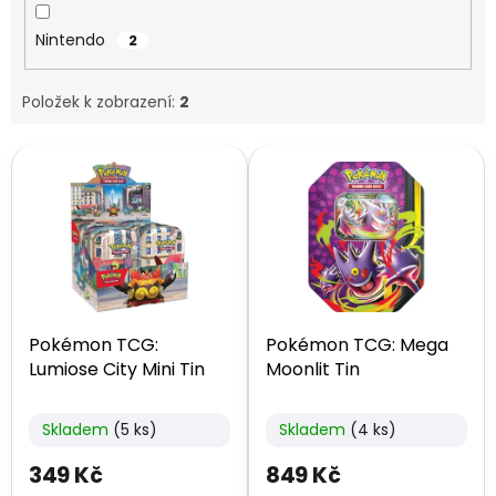
Nintendo
2
Položek k zobrazení:
2
V
ý
p
i
s
p
r
o
Pokémon TCG:
Pokémon TCG: Mega
d
Lumiose City Mini Tin
Moonlit Tin
u
k
t
Skladem
(5 ks)
Skladem
(4 ks)
ů
349 Kč
849 Kč