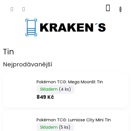
Přejít
NÁKUP
na
obsah
KOŠÍK
Tin
Nejprodávanější
Pokémon TCG: Mega Moonlit Tin
Skladem
(4 ks)
849 Kč
Pokémon TCG: Lumiose City Mini Tin
Skladem
(5 ks)