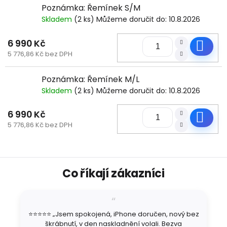
Poznámka: Řemínek S/M
Skladem
(2 ks)
Můžeme doručit do:
10.8.2026
6 990 Kč
Do
5 776,86 Kč bez DPH
Poznámka: Řemínek M/L
Skladem
(2 ks)
Můžeme doručit do:
10.8.2026
6 990 Kč
Do
5 776,86 Kč bez DPH
Z
Co říkají zákazníci
á
p
a
t
⭐⭐⭐⭐⭐ „Jsem spokojená, iPhone doručen, nový bez
í
škrábnutí, v den naskladnění volali. Bezva