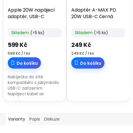
Apple 20W napájecí
Adaptér A-MAX PD
adaptér, USB-C
20W USB-C černá
Skladem
(>5 ks)
Skladem
(>5 ks)
599 Kč
249 Kč
Měrná
Měrná
599 Kč / 1 ks
249 Kč / 1 ks
cena:
cena:
Do košíku
Do košíku
Nabíječka do sítě
kompatibilní s jakýmkoliv
USB-C zařízením.
Napájecí kabel se
prodává zvlášť.
Varianty
Popis
Diskuze