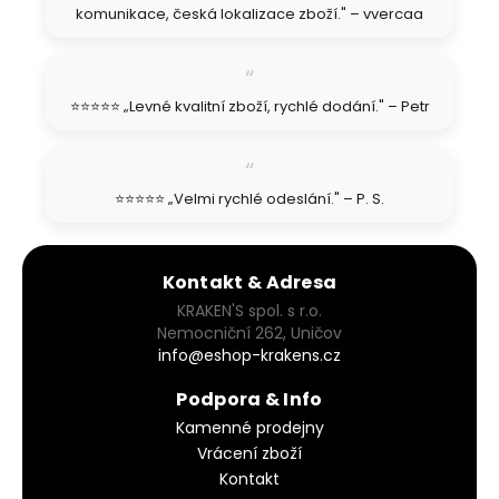
komunikace, česká lokalizace zboží." – vvercaa
⭐⭐⭐⭐⭐ „Levné kvalitní zboží, rychlé dodání." – Petr
⭐⭐⭐⭐⭐ „Velmi rychlé odeslání." – P. S.
Kontakt & Adresa
KRAKEN'S spol. s r.o.
Nemocniční 262, Uničov
info@eshop-krakens.cz
Podpora & Info
Kamenné prodejny
Vrácení zboží
Kontakt