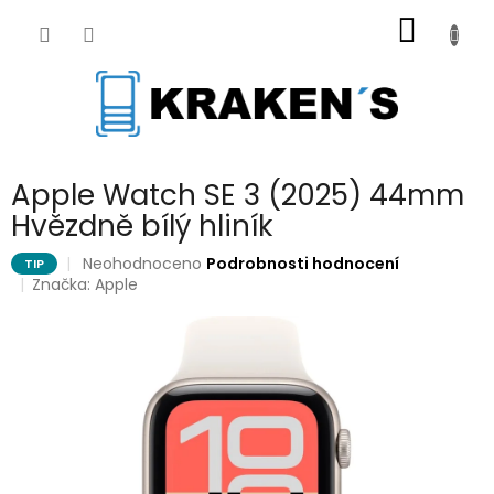
Přejít
NÁKUP
na
obsah
KOŠÍK
Apple Watch SE 3 (2025) 44mm
Hvězdně bílý hliník
Průměrné
Neohodnoceno
Podrobnosti hodnocení
TIP
hodnocení
Značka:
Apple
produktu
je
0,0
z
5
hvězdiček.