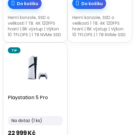
Do košíku
Do košíku
Herní konzole, SSD o
Herní konzole, SSD o
velikosti 1 TB. 4K 120FPS
velikosti 1 TB. 4K 120FPS
hraní | 8K výstup | Výkon
hraní | 8K výstup | Výkon
10 TFLOPS | 1 TB NVMe SSD
10 TFLOPS | 1 TB NVMe SSD
| 8jádrový procesor AMD
| 8jádrový procesor AMD
Zen 2 | Grafický čip RDNA
Zen 2 | Grafický čip RDNA
TIP
2 | 16 GB RAM. USB 3.1,...
2 | 16 GB RAM. USB 3.1,...
Playstation 5 Pro
Na dotaz
(1 ks)
22 999 Kč