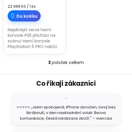
Měrná
22 999 Kč / 1 ks
cena:
Do košíku
Nejsilnější verze herní
konzole PS5 přichází na
scénu! Herní konzole
PlayStation 5 PRO nabízí
SSD o velikosti 2 TB,
výkonnější procesor a
3
položek celkem
grafický čip, možnost
O
hraní ve 4K...
v
l
Z
á
Co říkají zákazníci
á
d
p
a
a
c
t
í
⭐⭐⭐⭐⭐ „Jsem spokojená, iPhone doručen, nový bez
í
p
škrábnutí, v den naskladnění volali. Bezva
r
komunikace, česká lokalizace zboží." – vvercaa
v
k