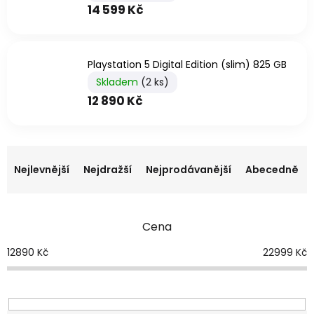
14 599 Kč
Playstation 5 Digital Edition (slim) 825 GB
Skladem
(2 ks)
12 890 Kč
Ř
a
Nejlevnější
Nejdražší
Nejprodávanější
Abecedně
z
e
n
Cena
í
p
12890
Kč
22999
Kč
r
o
d
u