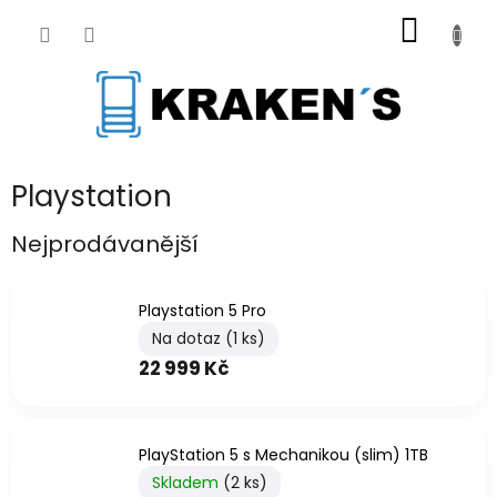
Přejít
NÁKUP
na
obsah
KOŠÍK
Playstation
Nejprodávanější
Playstation 5 Pro
Na dotaz
(1 ks)
22 999 Kč
PlayStation 5 s Mechanikou (slim) 1TB
Skladem
(2 ks)