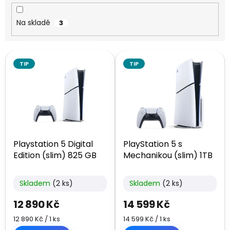
k
t
Na skladě
3
ů
V
TIP
TIP
ý
p
i
s
p
r
o
Playstation 5 Digital
PlayStation 5 s
d
Edition (slim) 825 GB
Mechanikou (slim) 1TB
u
k
t
Skladem
(2 ks)
Skladem
(2 ks)
ů
12 890 Kč
14 599 Kč
Měrná
Měrná
12 890 Kč / 1 ks
14 599 Kč / 1 ks
cena:
cena: