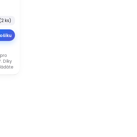
(2 ks)
ošíku
 pro
. Díky
vládáte
H nebo