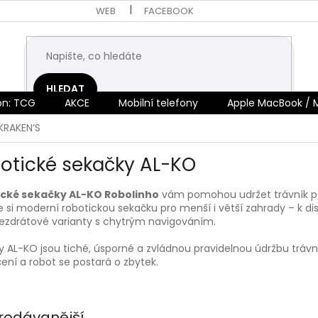
WEB
FACEBOOK
HLEDAT
n: TCG
AKCE
Mobilní telefony
Apple MacBook / 
KRAKEN’S
otické sekačky AL-KO
cké sekačky AL-KO Robolinho
vám pomohou udržet trávník pe
 si moderní robotickou sekačku pro menší i větší zahrady – k di
ezdrátové varianty s chytrým navigováním.
y AL-KO jsou tiché, úsporné a zvládnou pravidelnou údržbu trávn
ení a robot se postará o zbytek.
rodávanější