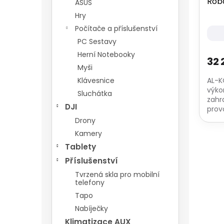
Robo
ASUS
Hry
Počítače a příslušenství
PC Sestavy
Herní Notebooky
32 
Myši
Klávesnice
AL-K
výko
Sluchátka
zahr
DJI
prov
přes
Drony
možn
Kamery
Tablety
Příslušenství
Tvrzená skla pro mobilní
telefony
Tapo
Nabíječky
Klimatizace AUX