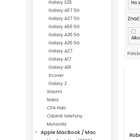
t
Galaxy S25
Na 
ů
Galaxy A57 5G
Znač
Galaxy A37 5G
Galaxy A56 5G
Galaxy A36 5G
Alk
Galaxy A26 5G
Galaxy A27
Polož
Galaxy A17
Galaxy A16
V
ý
Xcover
p
Galaxy Z
i
Xiaomi
s
Nokia
p
CPA Halo
r
o
Odolné telefony
d
Motorola
u
Apple MacBook / Mac
Robo
k