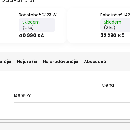
Robolinho® 2323 W
Robolinho® 14
Skladem
Skladem
(2 ks)
(2 ks)
40 990 Kč
32 290 Kč
vnější
Nejdražší
Nejprodávanější
Abecedně
Cena
14999
Kč