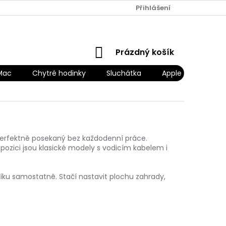
Přihlášení
NÁKUPNÍ
Prázdný košík
KOŠÍK
Mac
Chytré hodinky
Sluchátka
Apple Náhradní díl
rfektně posekaný bez každodenní práce.
spozici jsou klasické modely s vodicím kabelem i
íku samostatně. Stačí nastavit plochu zahrady,