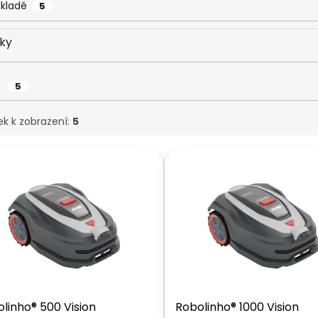
skladě
5
ky
o
5
ek k zobrazení:
5
linho® 500 Vision
Robolinho® 1000 Vision