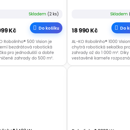
Skladem
(2 ks)
Skladem
Do košíku
Do k
999 Kč
18 990 Kč
O Robolinho® 500 Vision je
AL-KO Robolinho® 1000 Vision
rní bezdrátová robotická
chytrá robotická sekačka pr
čka pro jednodušší a dobře
zahrady až do 1 000 m². Díky
ničené zahrady do 500 m².
vestavěné kameře rozpozná
 vestavěné kameře rozpozná
hranice trávníku i překážky, 
ce trávníku i...
funguje bez obvodového...