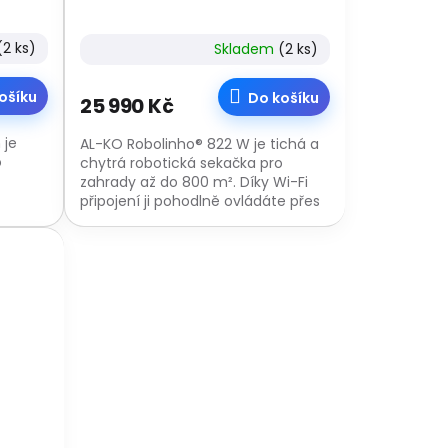
(2 ks)
Skladem
(2 ks)
ošíku
Do košíku
25 990 Kč
 je
AL-KO Robolinho® 822 W je tichá a
o
chytrá robotická sekačka pro
zahrady až do 800 m². Díky Wi-Fi
připojení ji pohodlně ovládáte přes
takže
aplikaci AL-KO inTOUCH, zvládne
úzké průjezdy...