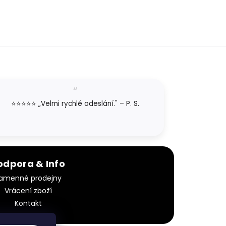
⭐⭐⭐⭐⭐ „Velmi rychlé odeslání." – P. S.
odpora & Info
amenné prodejny
Vrácení zboží
Kontakt