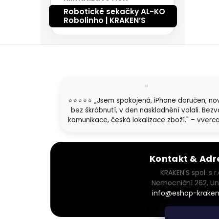
Robotické sekačky AL-KO
Robolinho | KRAKEN’S
Z
á
p
a
t
⭐⭐⭐⭐⭐ „Jsem spokojená, iPhone doručen, no
í
bez škrábnutí, v den naskladnění volali. Bezv
komunikace, česká lokalizace zboží." – vverc
Kontakt & Adr
KRAKEN'S spol. s r.
Nemocniční 262, Un
info@eshop-kraken