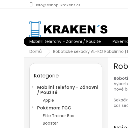
Přejít
info@eshop-krakens.cz
na
obsah
Mobilní telefony - Zánovní / Použité
Pokémo
Domů
Robotické sekačky AL-KO Robolinho | 
P
Rob
o
Přeskočit
s
Kategorie
kategorie
t
Roboti
Vyberte
r
Mobilní telefony - Zánovní
nové b
a
/ Použité
n
Sekačk
Apple
n
čas seč
Pokémon: TCG
í
p
Elite Trainer Box
a
Booster
Nejp