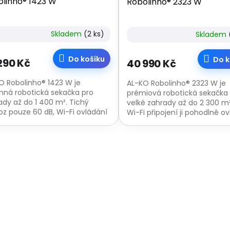
linho® 1423 W
Robolinho® 2323 W
Skladem
(2 ks)
Skladem
Do košíku
Do k
290 Kč
40 990 Kč
O Robolinho® 1423 W je
AL-KO Robolinho® 2323 W je
nná robotická sekačka pro
prémiová robotická sekačka
ady až do 1 400 m². Tichý
velké zahrady až do 2 300 m²
oz pouze 60 dB, Wi-Fi ovládání
Wi-Fi připojení ji pohodlně o
 aplikaci AL-KO inTOUCH a
přes aplikaci AL-KO inTOUC
ost propojení s...
hlasem přes...
O
v
l
á
d
a
c
í
p
r