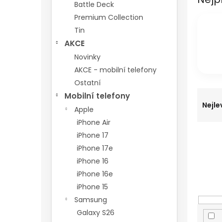
n
Battle Deck
e
Premium Collection
l
Tin
AKCE
Novinky
AKCE - mobilní telefony
Ostatní
Ř
Mobilní telefony
a
Nejle
Apple
z
iPhone Air
e
n
iPhone 17
í
iPhone 17e
p
iPhone 16
r
iPhone 16e
o
iPhone 15
d
Samsung
u
k
Galaxy S26