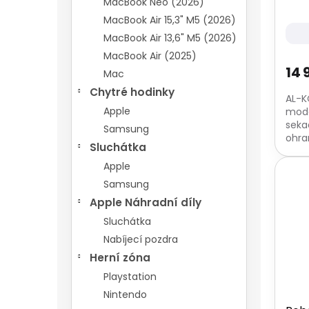
MacBook Neo (2026)
t
MacBook Air 15,3" M5 (2026)
ů
MacBook Air 13,6" M5 (2026)
MacBook Air (2025)
14 
Mac
Chytré hodinky
AL-K
Apple
mode
seka
Samsung
ohra
Sluchátka
Díky
hrani
Apple
Samsung
Apple Náhradní díly
Sluchátka
Nabíjecí pozdra
Herní zóna
Playstation
Nintendo