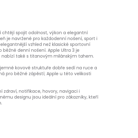
 chtějí spojit odolnost, výkon a elegantní
ň je navržené pro každodenní nošení, sport i
egantnější vzhled než klasické sportovní
o běžné denní nošení. Apple Ultra 3 je
ji nabízí také s titanovým milánským tahem.
y jemné kovové struktuře dobře sedí na ruce a
á pro běžné zápěstí; Apple u této velikosti
 zdraví, notifikace, hovory, navigaci i
ému designu jsou ideální pro zákazníky, kteří
.