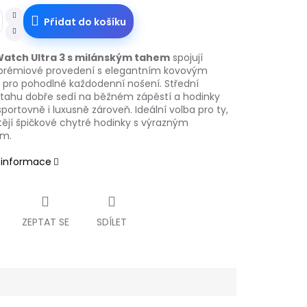
Přidat do košíku
Watch Ultra 3 s milánským tahem
spojují
prémiové provedení s elegantním kovovým
pro pohodlné každodenní nošení. Střední
t tahu dobře sedí na běžném zápěstí a hodinky
portovně i luxusně zároveň. Ideální volba pro ty,
tějí špičkové chytré hodinky s výrazným
em.
í informace
ZEPTAT SE
SDÍLET