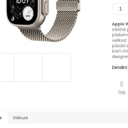
Apple 
odolné 
páskem 
velikos
působí s
kteří ch
design
Detailn
TISK
s
Diskuze