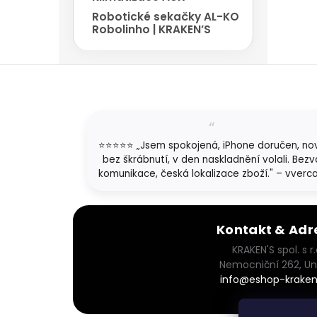
Robotické sekačky AL-KO
Robolinho | KRAKEN’S
Z
á
p
a
t
⭐⭐⭐⭐⭐ „Jsem spokojená, iPhone doručen, no
í
bez škrábnutí, v den naskladnění volali. Bezv
komunikace, česká lokalizace zboží." – vverc
Kontakt & Adr
KRAKEN'S spol. s r.
Nemocniční 262, Un
info@eshop-kraken