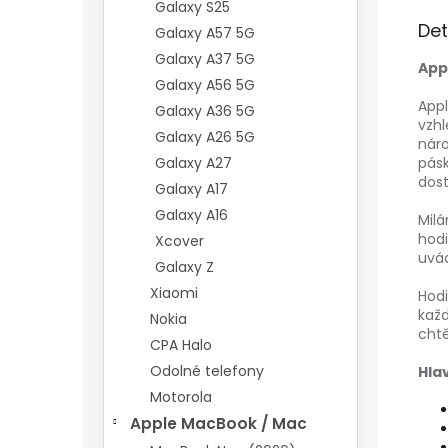
Galaxy S25
Det
Galaxy A57 5G
Galaxy A37 5G
App
Galaxy A56 5G
Appl
Galaxy A36 5G
vzhl
Galaxy A26 5G
náro
Galaxy A27
pásk
dost
Galaxy A17
Galaxy A16
Milá
hodi
Xcover
uvád
Galaxy Z
Xiaomi
Hodi
každ
Nokia
chtě
CPA Halo
Odolné telefony
Hla
Motorola
Apple MacBook / Mac