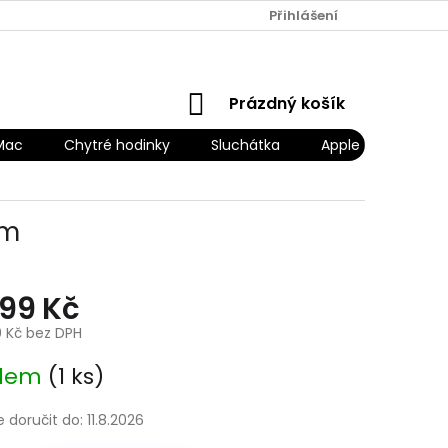
Přihlášení
NÁKUPNÍ
Prázdný košík
KOŠÍK
Mac
Chytré hodinky
Sluchátka
Apple Náhradní díl
em
999 Kč
0 Kč bez DPH
adem
(1 ks)
doručit do:
11.8.2026