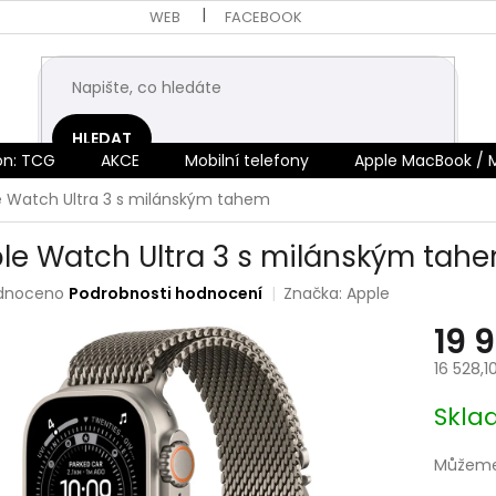
WEB
FACEBOOK
HLEDAT
n: TCG
AKCE
Mobilní telefony
Apple MacBook / 
e Watch Ultra 3 s milánským tahem
le Watch Ultra 3 s milánským tah
rné
dnoceno
Podrobnosti hodnocení
Značka:
Apple
ení
19 
tu
16 528,1
Měrná
Skl
cena:
ek.
Můžeme 