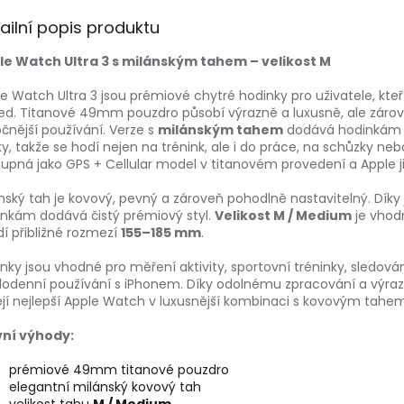
ailní popis produktu
le Watch Ultra 3 s milánským tahem – velikost M
e Watch Ultra 3 jsou prémiové chytré hodinky pro uživatele, kteří
ed. Titanové 49mm pouzdro působí výrazně a luxusně, ale zárove
čnější používání. Verze s
milánským tahem
dodává hodinkám el
y, takže se hodí nejen na trénink, ale i do práce, na schůzky neb
upná jako GPS + Cellular model v titanovém provedení a Apple 
nský tah je kovový, pevný a zároveň pohodlně nastavitelný. Dík
nkám dodává čistý prémiový styl.
Velikost M / Medium
je vhodn
í přibližné rozmezí
155–185 mm
.
nky jsou vhodné pro měření aktivity, sportovní tréninky, sledování
odenní používání s iPhonem. Díky odolnému zpracování a výrazn
jí nejlepší Apple Watch v luxusnější kombinaci s kovovým tahem
vní výhody:
prémiové 49mm titanové pouzdro
elegantní milánský kovový tah