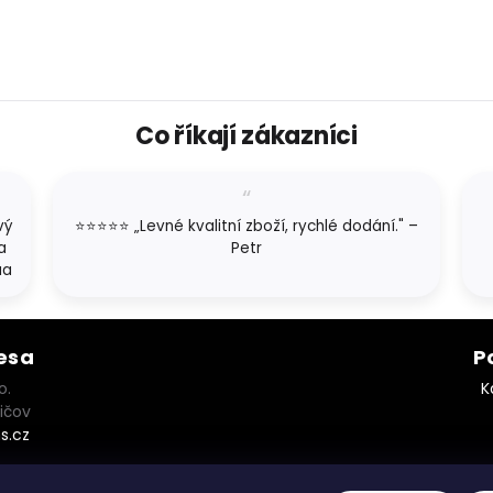
Co říkají zákazníci
vý
⭐⭐⭐⭐⭐ „Levné kvalitní zboží, rychlé dodání." –
a
Petr
aa
esa
P
o.
K
ičov
s.cz