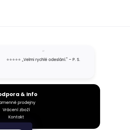
⭐⭐⭐⭐⭐ „Velmi rychlé odeslání." – P. S.
odpora & Info
amenné prodejny
Vrácení zboží
Kontakt