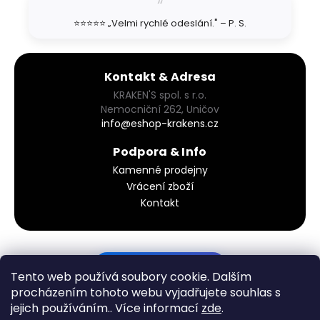
⭐⭐⭐⭐⭐ „Velmi rychlé odeslání." – P. S.
Kontakt & Adresa
KRAKEN'S spol. s r.o.
Nemocniční 262, Uničov
info@eshop-krakens.cz
Podpora & Info
Kamenné prodejny
Vrácení zboží
Kontakt
PODÍVEJ SE DO KOŠÍKU
Tento web používá soubory cookie. Dalším
procházením tohoto webu vyjadřujete souhlas s
jejich používáním.. Více informací
zde
.