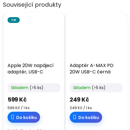
Související produkty
TIP
Apple 20W napájecí
Adaptér A-MAX PD
adaptér, USB-C
20W USB-C černá
Skladem
(>5 ks)
Skladem
(>5 ks)
599 Kč
249 Kč
Měrná
Měrná
599 Kč / 1 ks
249 Kč / 1 ks
cena:
cena:
Do košíku
Do košíku