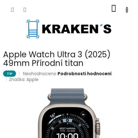
Přejít
NÁKUP
na
obsah
KOŠÍK
Apple Watch Ultra 3 (2025)
49mm Přírodní titan
Průměrné
Neohodnoceno
Podrobnosti hodnocení
TIP
hodnocení
Značka:
Apple
produktu
je
0,0
z
5
hvězdiček.