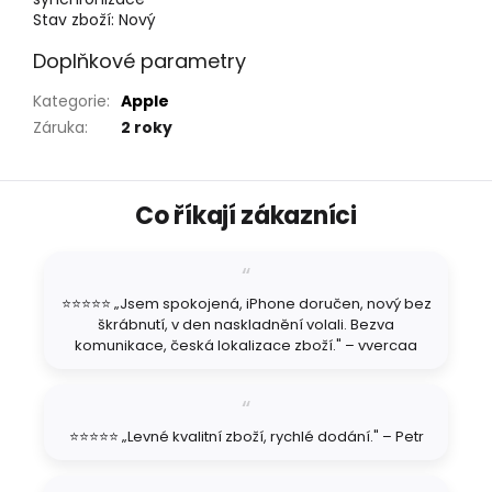
Stav zboží:
Nový
Doplňkové parametry
Kategorie
:
Apple
Záruka
:
2 roky
Z
Co říkají zákazníci
á
p
a
t
⭐⭐⭐⭐⭐ „Jsem spokojená, iPhone doručen, nový bez
í
škrábnutí, v den naskladnění volali. Bezva
komunikace, česká lokalizace zboží." – vvercaa
⭐⭐⭐⭐⭐ „Levné kvalitní zboží, rychlé dodání." – Petr