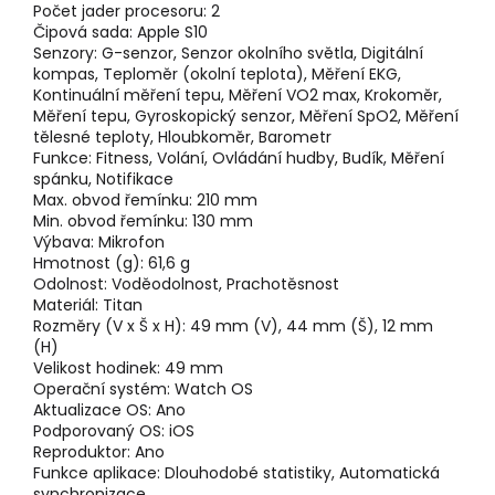
Počet jader procesoru:
2
Čipová sada:
Apple S10
Senzory:
G-senzor, Senzor okolního světla, Digitální
kompas, Teploměr (okolní teplota), Měření EKG,
Kontinuální měření tepu, Měření VO2 max, Krokoměr,
Měření tepu, Gyroskopický senzor, Měření SpO2, Měření
tělesné teploty, Hloubkoměr, Barometr
Funkce:
Fitness, Volání, Ovládání hudby, Budík, Měření
spánku, Notifikace
Max. obvod řemínku:
210 mm
Min. obvod řemínku:
130 mm
Výbava:
Mikrofon
Hmotnost (g):
61,6 g
Odolnost:
Voděodolnost, Prachotěsnost
Materiál:
Titan
Rozměry (V x Š x H):
49 mm (V), 44 mm (Š), 12 mm
(H)
Velikost hodinek:
49 mm
Operační systém:
Watch OS
Aktualizace OS:
Ano
Podporovaný OS:
iOS
Reproduktor:
Ano
Funkce aplikace:
Dlouhodobé statistiky, Automatická
synchronizace