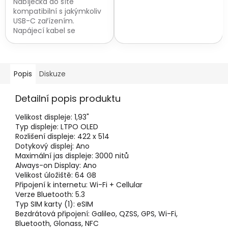
Nabíječka do sítě
kompatibilní s jakýmkoliv
USB-C zařízením.
Napájecí kabel se
prodává zvlášť.
Popis
Diskuze
Detailní popis produktu
Velikost displeje:
1,93"
Typ displeje:
LTPO OLED
Rozlišení displeje:
422 x 514
Dotykový displej:
Ano
Maximální jas displeje:
3000 nitů
Always-on Display:
Ano
Velikost úložiště:
64 GB
Připojení k internetu:
Wi-Fi + Cellular
Verze Bluetooth:
5.3
Typ SIM karty (1):
eSIM
Bezdrátová připojení:
Galileo, QZSS, GPS, Wi-Fi,
Bluetooth, Glonass, NFC