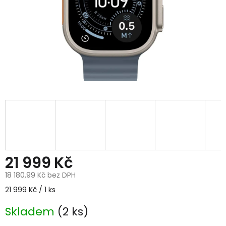
21 999 Kč
18 180,99 Kč bez DPH
Měrná
21 999 Kč / 1 ks
cena:
Skladem
(2 ks)