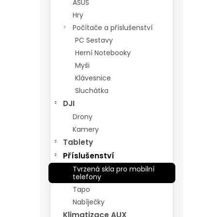
ASUS
Hry
Počítače a příslušenství
PC Sestavy
Herní Notebooky
Myši
Klávesnice
Sluchátka
DJI
Drony
Kamery
Tablety
Příslušenství
Tvrzená skla pro mobilní
telefony
Tapo
Nabíječky
Klimatizace AUX