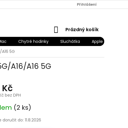
Přihlášení
NÁKUPNÍ
Prázdný košík
KOŠÍK
Mac
Chytré hodinky
Sluchátka
Apple Náhradní díl
/A16 5G
5G/A16/A16 5G
 Kč
Kč bez DPH
adem
(2 ks)
doručit do:
11.8.2026