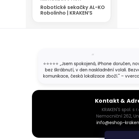
Robotické sekačky AL-KO
Robolinho | KRAKEN’S
Z
á
p
a
t
⭐⭐⭐⭐⭐ „Jsem spokojená, iPhone doručen, no
í
bez škrábnutí, v den naskladnění volali. Bezv
komunikace, česká lokalizace zboží." – vverc
Kontakt & Adr
KRAKEN'S spol. s r.
Nemocniční 262, Un
info@eshop-kraken