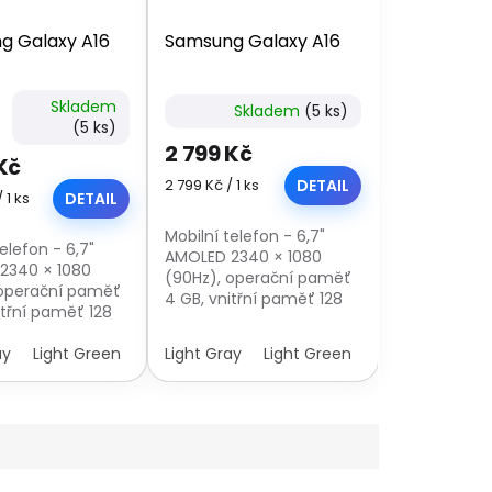
g Galaxy A16
Samsung Galaxy A16
Skladem
Skladem
(5 ks)
é
(5 ks)
ní
2 799 Kč
u
Kč
Měrná
2 799 Kč / 1 ks
DETAIL
 1 ks
DETAIL
cena:
Mobilní telefon - 6,7"
elefon - 6,7"
AMOLED 2340 × 1080
k.
2340 × 1080
(90Hz), operační paměť
 operační paměť
4 GB, vnitřní paměť 128
itřní paměť 128
GB, hybridní slot,
dní slot,
procesor Samsung
r Samsung
ay
Light Green
Blue Black
Light Gray
Light Green
Blue Black
Exynos 1330, fotoaparát:
330, fotoaparát:
50Mpx (f/1,8) hlavní +
/1,8) hlavní +
5Mpx...