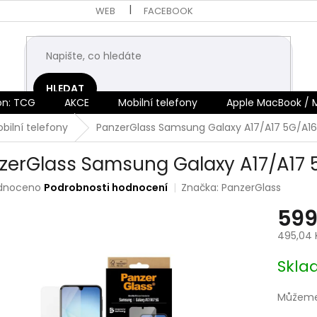
WEB
FACEBOOK
HLEDAT
n: TCG
AKCE
Mobilní telefony
Apple MacBook / 
bilní telefony
PanzerGlass Samsung Galaxy A17/A17 5G/A16
zerGlass Samsung Galaxy A17/A17 
rné
dnoceno
Podrobnosti hodnocení
Značka:
PanzerGlass
ení
599
tu
495,04 
Měrná
Skl
cena:
ek.
Můžeme 