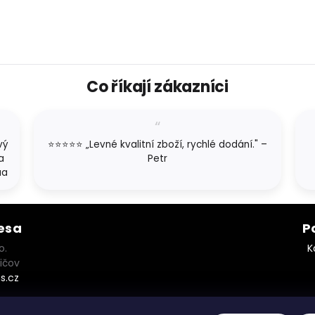
Co říkají zákazníci
vý
⭐⭐⭐⭐⭐ „Levné kvalitní zboží, rychlé dodání." –
a
Petr
aa
esa
P
o.
K
ičov
s.cz