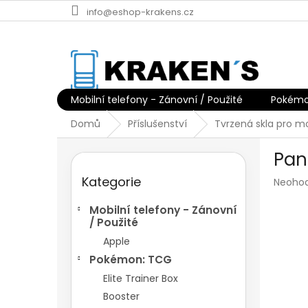
Přejít
info@eshop-krakens.cz
na
obsah
Mobilní telefony - Zánovní / Použité
Pokémo
Domů
Příslušenství
Tvrzená skla pro mo
P
Pan
o
Přeskočit
s
Kategorie
kategorie
Průmě
Neoho
t
hodnoc
r
produk
Mobilní telefony - Zánovní
a
je
/ Použité
n
0,0
Apple
z
n
Pokémon: TCG
5
í
hvězdič
p
Elite Trainer Box
a
Booster