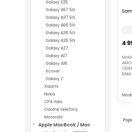
Galaxy S25
Galaxy A57 5G
Sam
Galaxy A37 5G
Galaxy A56 5G
Galaxy A36 5G
Galaxy A26 5G
4 9
Galaxy A27
Galaxy A17
Mobil
AMOL
Galaxy A16
(90Hz
Xcover
RAM:
Galaxy Z
2048
50Mp
Xiaomi
5Mpx
Nokia
Mod
makr
CPA Halo
Odolné telefony
Motorola
Popi
Apple MacBook / Mac