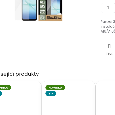
PanzerG
instala
A16/A16
TISK
isející produkty
VINKA
NOVINKA
TIP