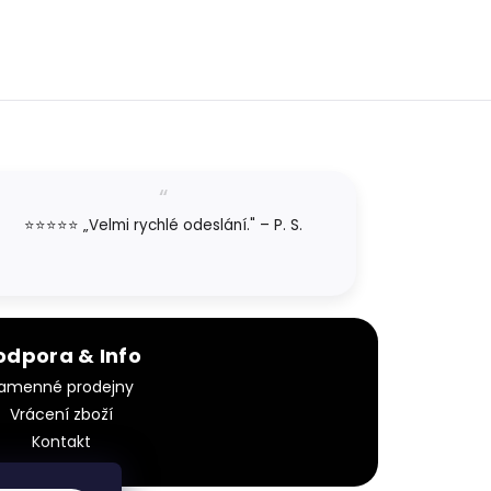
⭐⭐⭐⭐⭐ „Velmi rychlé odeslání." – P. S.
odpora & Info
amenné prodejny
Vrácení zboží
Kontakt