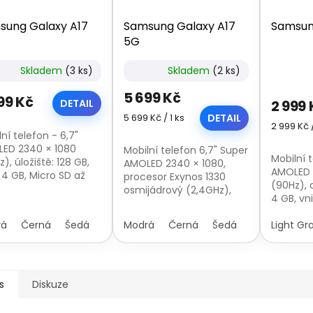
sung Galaxy A17
Samsung Galaxy A17
Samsun
5G
Skladem
(3 ks)
Skladem
(2 ks)
Průměrn
hodnoce
5 699 Kč
99 Kč
produkt
DETAIL
2 999 
je
Měrná
5 699 Kč / 1 ks
DETAIL
Měrná
2 999 Kč /
cena:
5,0
ní telefon - 6,7"
cena:
z
ED 2340 × 1080
Mobilní telefon 6,7" Super
5
Mobilní t
), úložiště: 128 GB,
AMOLED 2340 × 1080,
hvězdiče
AMOLED 
 4 GB, Micro SD až
procesor Exynos 1330
(90Hz),
 GB, fotoaparát:
osmijádrový (2,4GHz),
4 GB, vn
x (f/1,8) hlavní +
Interní paměť 128 GB,
GB, hybri
 širokoúhlý + 2Mpx
RAM 4 GB, fotoaparát 50
rá
Černá
Šedá
Modrá
Černá
Šedá
proceso
Light Gr
o + 13Mpx...
+ 2 + 2 Mpx, 5000mAh,
Exynos 1
Android 15.0
50Mpx (f
5Mpx...
s
Diskuze