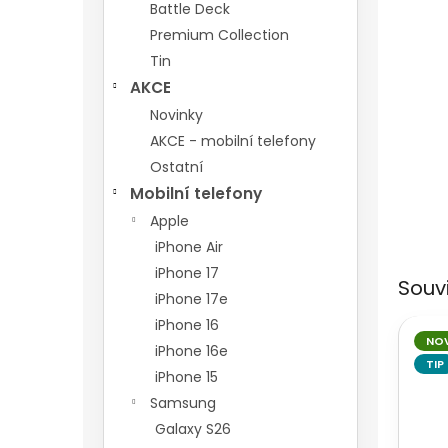
n
Battle Deck
e
Premium Collection
l
Tin
AKCE
Novinky
AKCE - mobilní telefony
Ostatní
Mobilní telefony
Apple
iPhone Air
iPhone 17
Souv
iPhone 17e
iPhone 16
NO
iPhone 16e
TIP
iPhone 15
Samsung
Galaxy S26