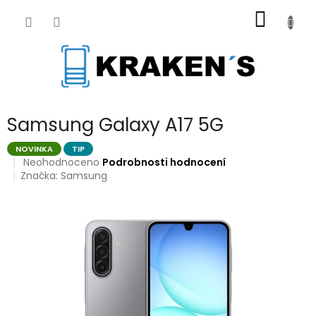
Přejít
NÁKUP
na
obsah
KOŠÍK
Samsung Galaxy A17 5G
NOVINKA
TIP
Průměrné
Neohodnoceno
Podrobnosti hodnocení
hodnocení
Značka:
Samsung
produktu
je
0,0
z
5
hvězdiček.