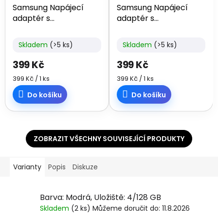
Samsung Napájecí
Samsung Napájecí
adaptér s
adaptér s
rychlonabíjením
rychlonabíjením
(25W), bez kabelu v
(25W), bez kabelu v
Skladem
(>5 ks)
Skladem
(>5 ks)
balení, Black, USB-C
balení, White, USB-C
399 Kč
399 Kč
Měrná
Měrná
399 Kč / 1 ks
399 Kč / 1 ks
cena:
cena:
Do košíku
Do košíku
ZOBRAZIT VŠECHNY SOUVISEJÍCÍ PRODUKTY
Varianty
Popis
Diskuze
Barva: Modrá, Uložiště: 4/128 GB
Skladem
(2 ks)
Můžeme doručit do:
11.8.2026