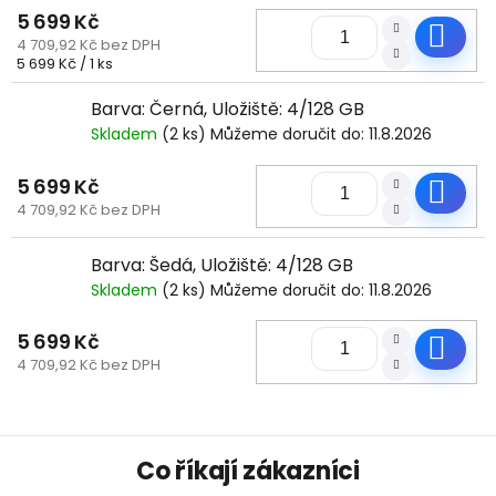
5 699 Kč
Do
4 709,92 Kč bez DPH
Měrná
5 699 Kč / 1 ks
cena:
Barva: Černá, Uložiště: 4/128 GB
Skladem
(2 ks)
Můžeme doručit do:
11.8.2026
5 699 Kč
Do
4 709,92 Kč bez DPH
Barva: Šedá, Uložiště: 4/128 GB
Skladem
(2 ks)
Můžeme doručit do:
11.8.2026
5 699 Kč
Do
4 709,92 Kč bez DPH
Z
Co říkají zákazníci
á
p