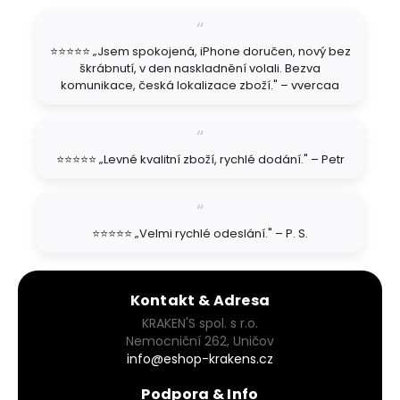
a
t
⭐⭐⭐⭐⭐ „Jsem spokojená, iPhone doručen, nový bez
í
škrábnutí, v den naskladnění volali. Bezva
komunikace, česká lokalizace zboží." – vvercaa
⭐⭐⭐⭐⭐ „Levné kvalitní zboží, rychlé dodání." – Petr
⭐⭐⭐⭐⭐ „Velmi rychlé odeslání." – P. S.
Kontakt & Adresa
KRAKEN'S spol. s r.o.
Nemocniční 262, Uničov
info@eshop-krakens.cz
Podpora & Info