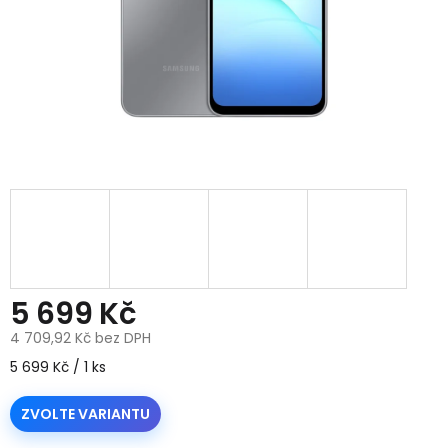
5 699 Kč
4 709,92 Kč bez DPH
Měrná
5 699 Kč / 1 ks
cena:
ZVOLTE VARIANTU