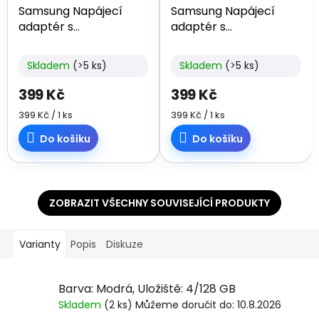
Samsung Napájecí
Samsung Napájecí
adaptér s
adaptér s
rychlonabíjením
rychlonabíjením
(25W), bez kabelu v
(25W), bez kabelu v
Skladem
(>5 ks)
Skladem
(>5 ks)
balení, Black, USB-C
balení, White, USB-C
399 Kč
399 Kč
Měrná
Měrná
399 Kč / 1 ks
399 Kč / 1 ks
cena:
cena:
Do košíku
Do košíku
ZOBRAZIT VŠECHNY SOUVISEJÍCÍ PRODUKTY
Varianty
Popis
Diskuze
Barva: Modrá, Uložiště: 4/128 GB
Skladem
(2 ks)
Můžeme doručit do:
10.8.2026