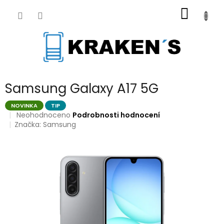
Přejít
NÁKUP
na
obsah
KOŠÍK
Samsung Galaxy A17 5G
NOVINKA
TIP
Průměrné
Neohodnoceno
Podrobnosti hodnocení
hodnocení
Značka:
Samsung
produktu
je
0,0
z
5
hvězdiček.