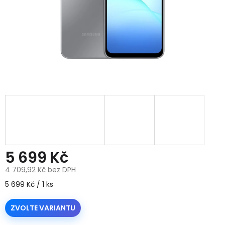
5 699 Kč
4 709,92 Kč bez DPH
Měrná
5 699 Kč / 1 ks
cena:
ZVOLTE VARIANTU