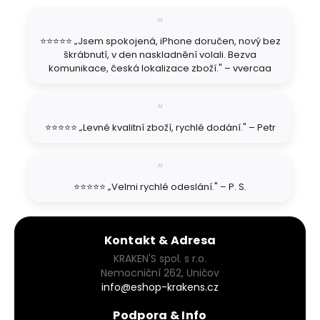
a
t
⭐⭐⭐⭐⭐ „Jsem spokojená, iPhone doručen, nový bez
í
škrábnutí, v den naskladnění volali. Bezva
komunikace, česká lokalizace zboží." – vvercaa
⭐⭐⭐⭐⭐ „Levné kvalitní zboží, rychlé dodání." – Petr
⭐⭐⭐⭐⭐ „Velmi rychlé odeslání." – P. S.
Kontakt & Adresa
KRAKEN'S spol. s r.o.
Nemocniční 262, Uničov
info@eshop-krakens.cz
Podpora & Info