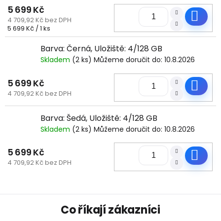
5 699 Kč
Do
4 709,92 Kč bez DPH
Měrná
5 699 Kč / 1 ks
cena:
Barva: Černá, Uložiště: 4/128 GB
Skladem
(2 ks)
Můžeme doručit do:
10.8.2026
5 699 Kč
Do
4 709,92 Kč bez DPH
Barva: Šedá, Uložiště: 4/128 GB
Skladem
(2 ks)
Můžeme doručit do:
10.8.2026
5 699 Kč
Do
4 709,92 Kč bez DPH
Z
Co říkají zákazníci
á
p