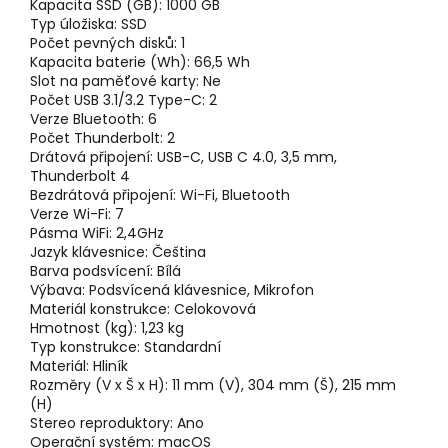
Kapacita SSD (GB):
1000 GB
Typ úložiska:
SSD
Počet pevných disků:
1
Kapacita baterie (Wh):
66,5 Wh
Slot na paměťové karty:
Ne
Počet USB 3.1/3.2 Type-C:
2
Verze Bluetooth:
6
Počet Thunderbolt:
2
Drátová připojení:
USB-C, USB C 4.0, 3,5 mm,
Thunderbolt 4
Bezdrátová připojení:
Wi-Fi, Bluetooth
Verze Wi-Fi:
7
Pásma WiFi:
2,4GHz
Jazyk klávesnice:
Čeština
Barva podsvícení:
Bílá
Výbava:
Podsvícená klávesnice, Mikrofon
Materiál konstrukce:
Celokovová
Hmotnost (kg):
1,23 kg
Typ konstrukce:
Standardní
Materiál:
Hliník
Rozměry (V x Š x H):
11 mm (V), 304 mm (Š), 215 mm
(H)
Stereo reproduktory:
Ano
Operační systém:
macOS