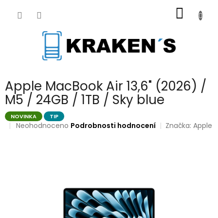
Přejít
NÁKUP
na
obsah
KOŠÍK
Apple MacBook Air 13,6" (2026) /
M5 / 24GB / 1TB / Sky blue
NOVINKA
TIP
Průměrné
Neohodnoceno
Podrobnosti hodnocení
Značka:
Apple
hodnocení
produktu
je
0,0
z
5
hvězdiček.