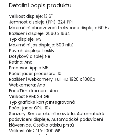
Detailní popis produktu
Velikost displeje:
13,6"
Jemnost displeje (PPI):
224 PPI
Maximální obnovovací frekvence displeje:
60 Hz
Rozlišení displeje:
2560 x 1664
Typ displeje:
IPS
Maximální jas displeje:
500 nitů
Povrch displeje:
Lesklý
Dotykový displej:
Ne
Retina:
Ano
Procesor:
Apple M5
Počet jader procesoru:
10
Rozlišení webkamery:
Full HD 1920 x 1080p
Webkamera:
Ano
FaceTime kamera:
Ano
Velikost RAM:
24 GB
Typ grafické karty:
Integrovaná
Počet jader GPU:
10x
Senzory:
Senzor okolního světla, Automatické
podsvícení displeje, Automatické podsvícení
klávesnice, Čtečka otisku prstů
Velikost úložiště:
1000 GB