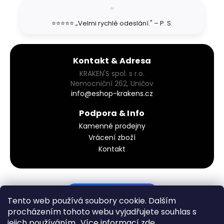
⭐⭐⭐⭐⭐ „Velmi rychlé odeslání." – P. S.
Kontakt & Adresa
KRAKEN'S spol. s r.o.
Nemocniční 262, Uničov
info@eshop-krakens.cz
Podpora & Info
Kamenné prodejny
Vrácení zboží
Kontakt
PODÍVEJ SE DO KOŠÍKU
Tento web používá soubory cookie. Dalším
procházením tohoto webu vyjadřujete souhlas s
jejich používáním.. Více informací
zde
.