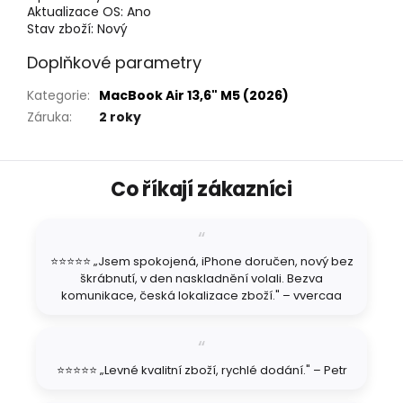
Aktualizace OS:
Ano
Stav zboží:
Nový
Doplňkové parametry
Kategorie
:
MacBook Air 13,6" M5 (2026)
Záruka
:
2 roky
Z
Co říkají zákazníci
á
p
a
t
⭐⭐⭐⭐⭐ „Jsem spokojená, iPhone doručen, nový bez
í
škrábnutí, v den naskladnění volali. Bezva
komunikace, česká lokalizace zboží." – vvercaa
⭐⭐⭐⭐⭐ „Levné kvalitní zboží, rychlé dodání." – Petr