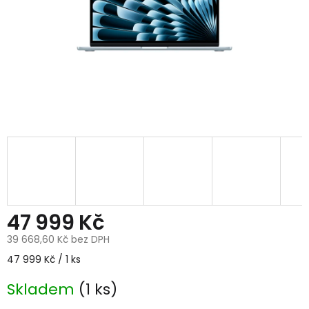
47 999 Kč
39 668,60 Kč bez DPH
Měrná
47 999 Kč / 1 ks
cena:
Skladem
(1 ks)