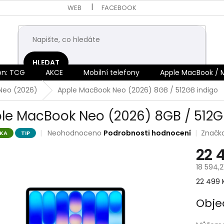
WEB
FACEBOOK
HLEDAT
n: TCG
AKCE
Mobilní telefony
Apple MacBook / 
Neo (2026)
Apple MacBook Neo (2026) 8GB / 512GB indigo
le MacBook Neo (2026) 8GB / 512G
Průměrné
Neohodnoceno
Podrobnosti hodnocení
Značk
KA
TIP
hodnocení
22 
produktu
je
18 594,2
0,0
z
Měrná
22 499 K
5
cena:
hvězdiček.
Obj