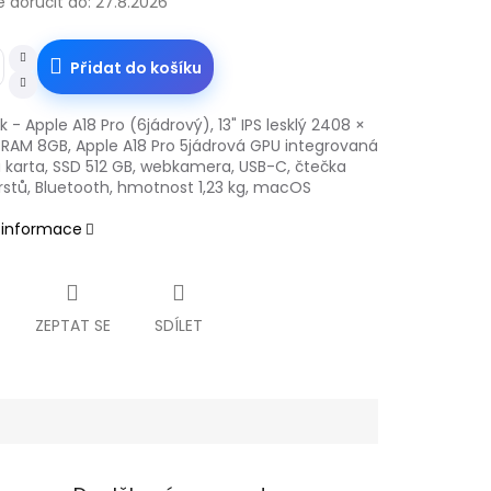
doručit do:
27.8.2026
Přidat do košíku
- Apple A18 Pro (6jádrový), 13" IPS lesklý 2408 ×
, RAM 8GB, Apple A18 Pro 5jádrová GPU integrovaná
á karta, SSD 512 GB, webkamera, USB-C, čtečka
prstů, Bluetooth, hmotnost 1,23 kg, macOS
í informace
ZEPTAT SE
SDÍLET