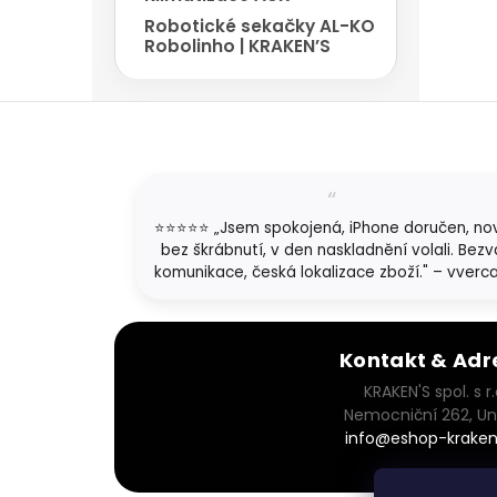
Robotické sekačky AL-KO
Robolinho | KRAKEN’S
Z
á
p
a
t
⭐⭐⭐⭐⭐ „Jsem spokojená, iPhone doručen, no
í
bez škrábnutí, v den naskladnění volali. Bezv
komunikace, česká lokalizace zboží." – vverc
Kontakt & Adr
KRAKEN'S spol. s r.
Nemocniční 262, Un
info@eshop-kraken