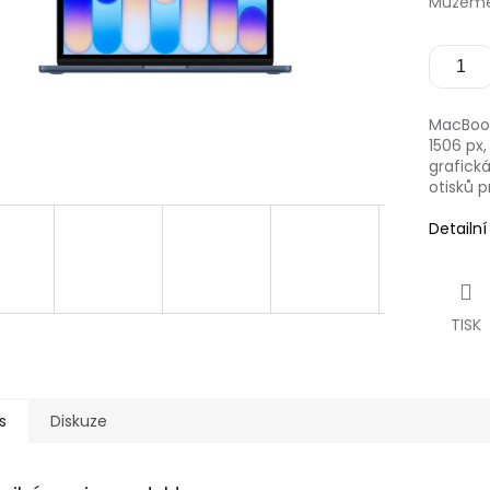
Můžeme 
MacBook 
1506 px
grafick
otisků 
Detailn
TISK
s
Diskuze