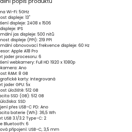
ailní popis produktu
ma Wi-Fi:
5GHz
kost displeje:
13"
išení displeje:
2408 x 1506
displeje:
IPS
mální jas displeje:
500 nitů
ost displeje (PPI):
219 PPI
mální obnovovací frekvence displeje:
60 Hz
cesor:
Apple A18 Pro
t jader procesoru:
6
lišení webkamery:
Full HD 1920 x 1080p
kamera:
Ano
kost RAM:
8 GB
grafické karty:
Integrovaná
t jader GPU:
5x
kost úložiště: 512
GB
cita SSD (GB): 512
GB
úložiska:
SSD
jení přes USB-C PD:
Ano
cita baterie (Wh):
36,5 Wh
t USB 3.1/3.2 Type-C:
2
e Bluetooth:
6
ová připojení:
USB-C, 3,5 mm