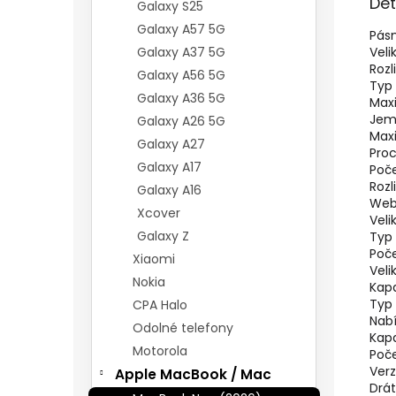
Det
Galaxy S25
Galaxy A57 5G
Pás
Galaxy A37 5G
Veli
Rozl
Galaxy A56 5G
Typ 
Galaxy A36 5G
Maxi
Jemn
Galaxy A26 5G
Maxi
Galaxy A27
Pro
Galaxy A17
Poče
Roz
Galaxy A16
Web
Xcover
Veli
Galaxy Z
Typ 
Poče
Xiaomi
Veli
Nokia
Kapa
Typ 
CPA Halo
Nabí
Odolné telefony
Kapa
Motorola
Poče
Verz
Apple MacBook / Mac
Drát