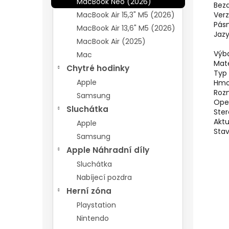
MacBook Neo (2026)
Bezd
MacBook Air 15,3" M5 (2026)
Verz
Pás
MacBook Air 13,6" M5 (2026)
Jazy
MacBook Air (2025)
Výb
Mac
Mate
Chytré hodinky
Typ
Apple
Hmo
Rozm
Samsung
Ope
Sluchátka
Ster
Aktu
Apple
Stav
Samsung
Apple Náhradní díly
Sluchátka
Nabíjecí pozdra
Herní zóna
Playstation
Nintendo