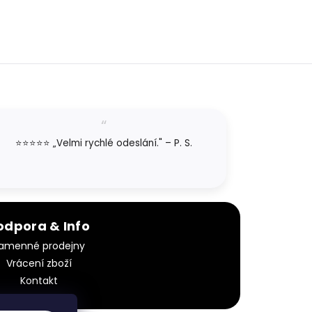
⭐⭐⭐⭐⭐ „Velmi rychlé odeslání." – P. S.
odpora & Info
amenné prodejny
Vrácení zboží
Kontakt