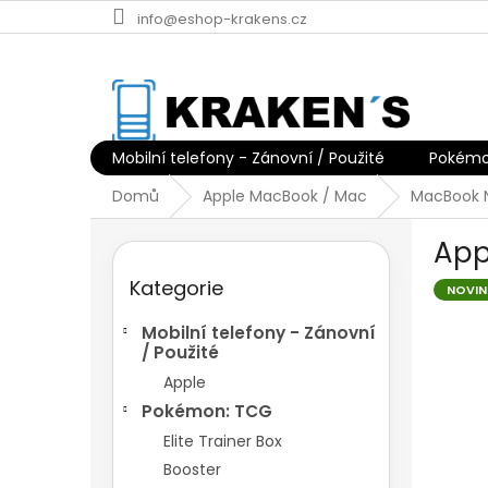
Přejít
info@eshop-krakens.cz
na
obsah
Mobilní telefony - Zánovní / Použité
Pokémo
Domů
Apple MacBook / Mac
MacBook 
P
App
o
Přeskočit
s
Kategorie
kategorie
NOVIN
t
r
Mobilní telefony - Zánovní
a
/ Použité
n
Apple
n
Pokémon: TCG
í
p
Elite Trainer Box
a
Booster