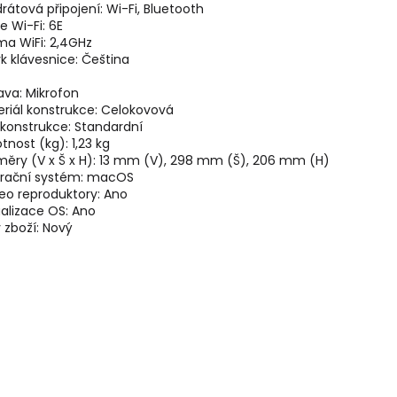
rátová připojení:
Wi-Fi, Bluetooth
e Wi-Fi:
6E
ma WiFi:
2,4GHz
k klávesnice:
Čeština
ava:
Mikrofon
riál konstrukce:
Celokovová
 konstrukce:
Standardní
tnost (kg):
1,23 kg
ěry (V x Š x H):
13 mm (V), 298 mm (Š), 206 mm (H)
rační systém:
macOS
eo reproduktory:
Ano
alizace OS:
Ano
 zboží:
Nový