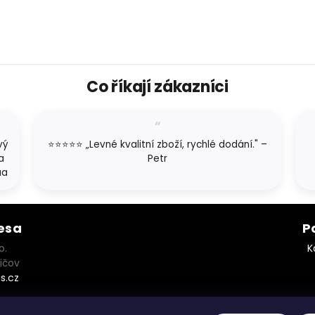
Co říkají zákazníci
vý
⭐⭐⭐⭐⭐ „Levné kvalitní zboží, rychlé dodání." –
a
Petr
aa
esa
P
o.
K
ičov
s.cz