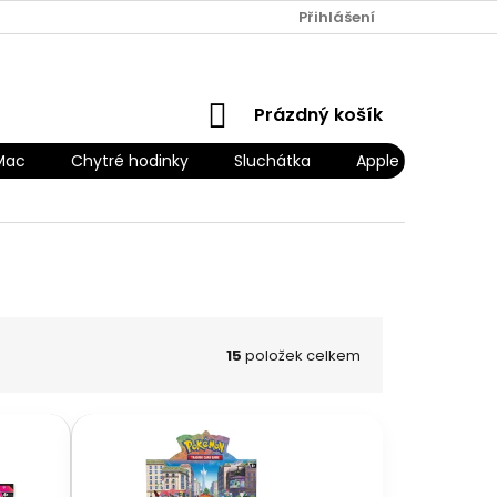
Přihlášení
NÁKUPNÍ
Prázdný košík
KOŠÍK
Mac
Chytré hodinky
Sluchátka
Apple Náhradní díl
15
položek celkem