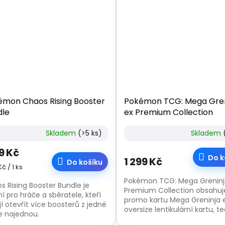
émon Chaos Rising Booster
Pokémon TCG: Mega Gren
dle
ex Premium Collection
Skladem
(>5 ks)
Skladem
99 Kč
Do k
1 299 Kč
Do košíku
á
Kč / 1 ks
:
Pokémon TCG: Mega Greninj
s Rising Booster Bundle je
Premium Collection obsahuje
í pro hráče a sběratele, kteří
promo kartu Mega Greninja e
jí otevřít více boosterů z jedné
oversize lentikulární kartu, t
e najednou.
samolepku a 8 boosterů. Po