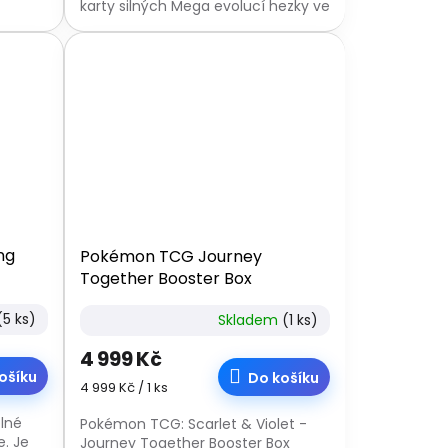
karty silných Mega evolucí hezky ve
stylu.
ng
Pokémon TCG Journey
Together Booster Box
(5 ks)
Skladem
(1 ks)
4 999 Kč
ošíku
Do košíku
Měrná
4 999 Kč / 1 ks
cena:
plné
Pokémon TCG: Scarlet & Violet -
e. Je
Journey Together Booster Box