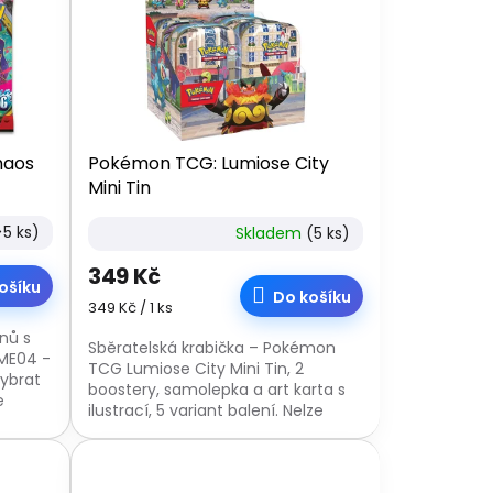
haos
Pokémon TCG: Lumiose City
Mini Tin
>5 ks)
Skladem
(5 ks)
349 Kč
ošíku
Do košíku
Měrná
349 Kč / 1 ks
cena:
nů s
Sběratelská krabička – Pokémon
ME04 -
TCG Lumiose City Mini Tin, 2
vybrat
boostery, samolepka a art karta s
e
ilustrací, 5 variant balení. Nelze
platná
vybrat konkrétní motiv, zasíláme
dle náhodného...