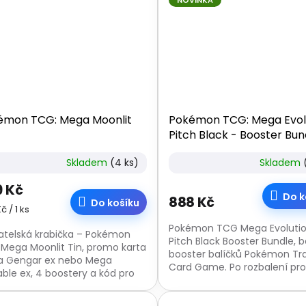
NOVINKA
émon TCG: Mega Moonlit
Pokémon TCG: Mega Evol
Pitch Black - Booster Bun
boosterů)
Skladem
(4 ks)
Skladem
 Kč
Do k
888 Kč
Do košíku
á
č / 1 ks
:
Pokémon TCG Mega Evolutio
atelská krabička – Pokémon
Pitch Black Booster Bundle, b
Mega Moonlit Tin, promo karta
booster balíčků Pokémon Tr
 Gengar ex nebo Mega
Card Game. Po rozbalení pr
able ex, 4 boostery a kód pro
nelze vrátit.
mon TCG Live. Nelze vybrat
étní motiv,...