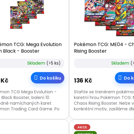
émon TCG: Mega Evolution
Pokémon TCG: ME04 - C
h Black - Booster
Rising Booster
Skladem
(>5 ks)
Skladem
(
Do košíku
Do k
 Kč
136 Kč
mon TCG Mega Evolution -
Staňte se trenérem pokémo
 Black Booster, balení 10
karetní hrou Pokémon TCG: 
dně namíchaných karet
Chaos Rising Booster. Nelze 
mon Trading Card Game. Po
konkrétní motiv, zasíláme dl
lení produkt nelze vrátit.
náhodného výběru. Cena je 
za 1 balíček.
AKCE