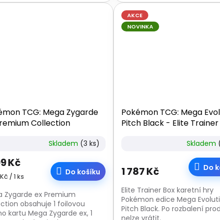
rozbalení produkt...
AKCE
NOVINKA
émon TCG: Mega Zygarde
Pokémon TCG: Mega Evol
remium Collection
Pitch Black - Elite Trainer
Skladem
(3 ks)
Skladem
99 Kč
Do k
1 787 Kč
Do košíku
á
Kč / 1 ks
:
Elite Trainer Box karetní hry
 Zygarde ex Premium
Pokémon edice Mega Evoluti
ection obsahuje 1 foilovou
Pitch Black. Po rozbalení pro
o kartu Mega Zygarde ex, 1
nelze vrátit.