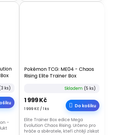
regionů Johto, Hoenn a...
ution
Pokémon TCG: ME04 - Chaos
 Box
Rising Elite Trainer Box
(3 ks)
Skladem
(5 ks)
1 999 Kč
ošíku
Do košíku
Měrná
1 999 Kč / 1 ks
cena:
Elite Trainer Box edice Mega
on -
Evolution Chaos Rising. Určeno pro
dukt
hráče a sběratele, kteří chtějí získat