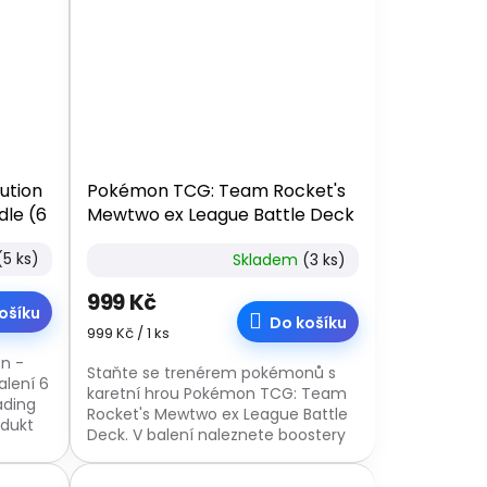
ution
Pokémon TCG: Team Rocket's
dle (6
Mewtwo ex League Battle Deck
(5 ks)
Skladem
(3 ks)
999 Kč
ošíku
Do košíku
Měrná
999 Kč / 1 ks
cena:
n -
Staňte se trenérem pokémonů s
alení 6
karetní hrou Pokémon TCG: Team
ading
Rocket's Mewtwo ex League Battle
odukt
Deck. V balení naleznete boostery
a další obsah.