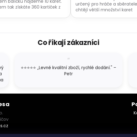
ém balíčku najdeme 10 karet.
určený pro hráče a sběratele,
em tak získáte 360 kartiček z
chtějí větší množství karet
o rozšíření série Mega...
najednou.
O
v
l
Co říkají zákazníci
á
d
a
c
í
vý
⭐⭐⭐⭐⭐ „Levné kvalitní zboží, rychlé dodání." –
p
a
Petr
r
aa
v
k
y
v
esa
P
ý
p
o.
K
i
ičov
s
s.cz
u