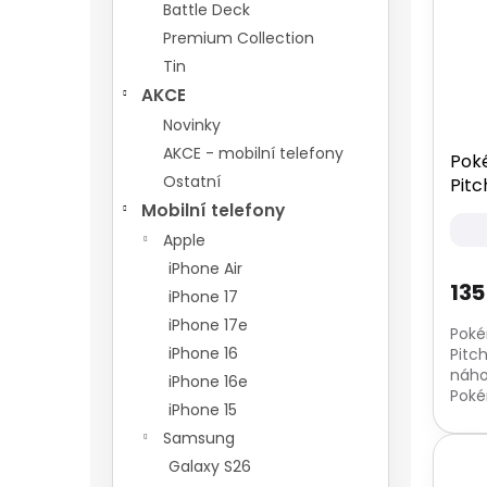
i
r
n
Battle Deck
s
o
e
Premium Collection
p
d
l
Tin
r
u
o
k
AKCE
d
t
Novinky
u
ů
AKCE - mobilní telefony
Pok
k
Ostatní
Pitc
t
Mobilní telefony
ů
Apple
iPhone Air
135
iPhone 17
iPhone 17e
Poké
iPhone 16
Pitch
náho
iPhone 16e
Poké
iPhone 15
rozba
Samsung
Galaxy S26