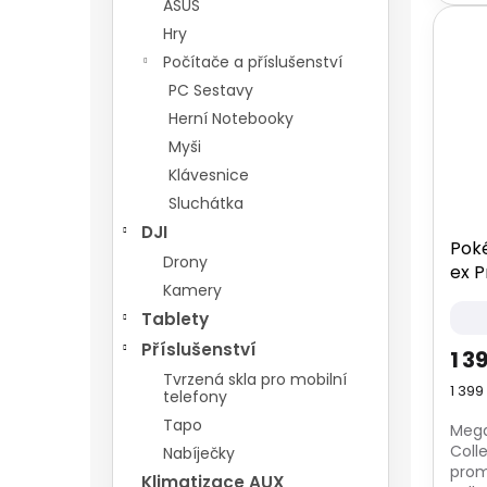
ASUS
Hry
Počítače a příslušenství
PC Sestavy
Herní Notebooky
Myši
Klávesnice
Sluchátka
DJI
Pok
Drony
ex P
Kamery
Tablety
Příslušenství
1 3
Tvrzená skla pro mobilní
Měrn
1 399 
telefony
cena
Tapo
Mega
Coll
Nabíječky
prom
Klimatizace AUX