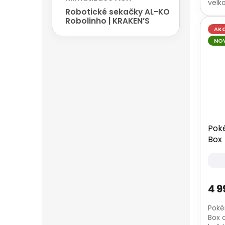
velk
Robotické sekačky AL-KO
kart
Robolinho | KRAKEN’S
herní
AK
NO
Pok
Box
4 9
Poké
Box 