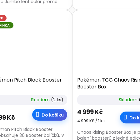
ou Jumbo lenticular promo
u Mega Zygarde ex a 8 balíčků
ch...
CE
VINKA
émon Pitch Black Booster
Pokémon TCG Chaos Risi
Booster Box
Skladem
(2 ks)
Skladem
4 999 Kč
Do košíku
99 Kč
Do k
Měrná
4 999 Kč / 1 ks
cena:
mon Pitch Black Booster
Chaos Rising Booster Box je 
obsahuje 36 Booster balíčků. V
balení boosterů z jedné edic