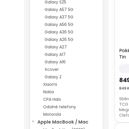
Galaxy S25
Galaxy A57 5G
Galaxy A37 5G
Galaxy A56 5G
Galaxy A36 5G
Galaxy A26 5G
Galaxy A27
Pok
Galaxy A17
Tin
Galaxy A16
Xcover
Galaxy Z
849
Xiaomi
Měrn
849 K
Nokia
cena
Sběr
CPA Halo
TCG 
Odolné telefony
Mega
Motorola
Clef
Poké
Apple MacBook / Mac
konkr