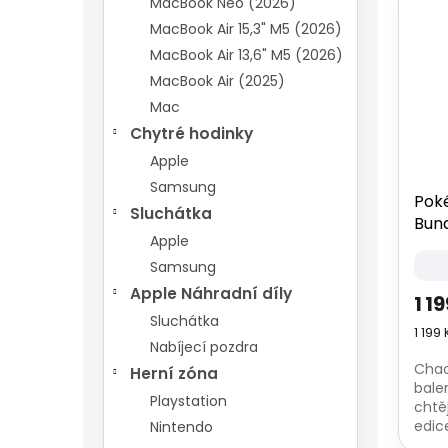
MacBook Neo (2026)
MacBook Air 15,3" M5 (2026)
MacBook Air 13,6" M5 (2026)
MacBook Air (2025)
Mac
Chytré hodinky
Apple
Samsung
Pok
Sluchátka
Bun
Apple
Samsung
Apple Náhradní díly
1 1
Sluchátka
Měrn
1 199 
Nabíjecí pozdra
cena
Chao
Herní zóna
balen
Playstation
chtě
edic
Nintendo