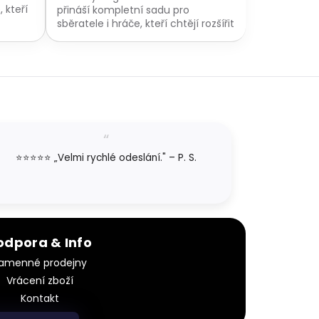
 kteří
přináší kompletní sadu pro
sběratele i hráče, kteří chtějí rozšířit
svou sbírku karet. Toto balení je
ideální...
⭐⭐⭐⭐⭐ „Velmi rychlé odeslání." – P. S.
odpora & Info
amenné prodejny
Vrácení zboží
Kontakt