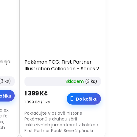
inja
Pokémon TCG: First Partner
Illustration Collection - Series 2
(3 ks)
Skladem
(3 ks)
1 399 Kč
ošíku
Do košíku
Měrná
1 399 Kč / 1 ks
cena:
a ex
Pokračujte v oslavě historie
 foil
Pokémonů s druhou sérií
x,
exkluzivních jumbo karet z kolekce
ech
First Partner Pack! Série 2 přináší
ikonické startovní Pokémony z