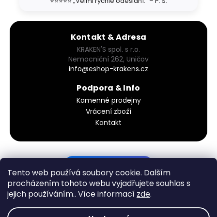
⭐⭐⭐⭐⭐ „Velmi rychlé odeslání." – P. S.
Kontakt & Adresa
KRAKEN'S spol. s r.o.
Nemocniční 262, Uničov
info@eshop-krakens.cz
Podpora & Info
Kamenné prodejny
Vrácení zboží
Kontakt
PODÍVEJ SE DO KOŠÍKU
Tento web používá soubory cookie. Dalším
procházením tohoto webu vyjadřujete souhlas s
jejich používáním.. Více informací
zde
.
Vytvořil Shoptet