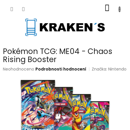
Přejít
NÁKUP
na
obsah
KOŠÍK
Pokémon TCG: ME04 - Chaos
Rising Booster
Průměrné
Neohodnoceno
Podrobnosti hodnocení
Značka:
Nintendo
hodnocení
produktu
je
0,0
z
5
hvězdiček.