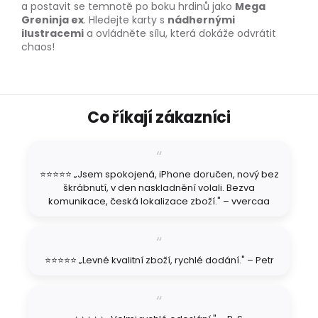
a postavit se temnotě po boku hrdinů jako
Mega
Greninja ex
. Hledejte karty s
nádhernými
ilustracemi
a ovládněte sílu, která dokáže odvrátit
chaos!
Z
Co říkají zákazníci
á
p
a
t
⭐⭐⭐⭐⭐ „Jsem spokojená, iPhone doručen, nový bez
í
škrábnutí, v den naskladnění volali. Bezva
komunikace, česká lokalizace zboží." – vvercaa
⭐⭐⭐⭐⭐ „Levné kvalitní zboží, rychlé dodání." – Petr