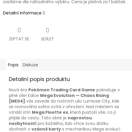
zasíláme dle náhodného výběru. Cena je platná za 1 balíček.
Detailní informace
ZEPTAT SE
SDÍLET
Popis
Diskuze
Detailní popis produktu
Nová éra
Pokémon Trading Card Game
pokračuje v
plné síle! Edice
Mega Evolution — Chaos Rising
[ME04]
vás zavede do nočních ulic Lumiose City, kde
se rovnováha světa ocitá v ohrožení. Nad městem se
vznáší stín
Mega Floette ex
, která pustoší vše, co jí
přijde do cesty. Tato série je
naprostou
nezbytností
pro každého, kdo chce svou sbírku
obohatit o
vzácné karty
s mechanikou Mega evolucí