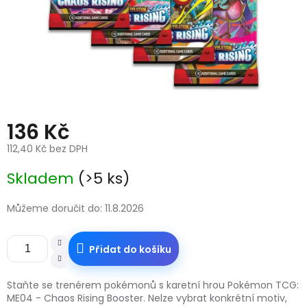
136 Kč
112,40 Kč bez DPH
Měrná
Skladem
(>5 ks)
cena:
Můžeme doručit do:
11.8.2026
Přidat do košíku
Staňte se trenérem pokémonů s karetní hrou Pokémon TCG:
ME04 - Chaos Rising Booster. Nelze vybrat konkrétní motiv,