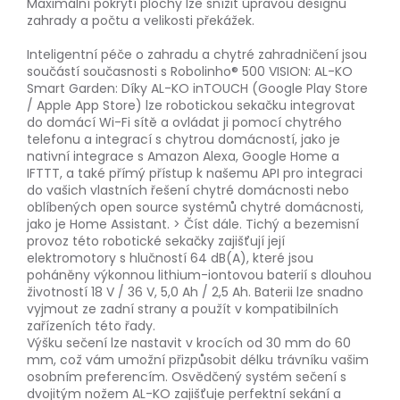
Maximální pokrytí plochy lze snížit úpravou designu
zahrady a počtu a velikosti překážek.
Inteligentní péče o zahradu a chytré zahradničení jsou
součástí současnosti s Robolinho® 500 VISION: AL-KO
Smart Garden: Díky AL-KO inTOUCH (Google Play Store
/ Apple App Store) lze robotickou sekačku integrovat
do domácí Wi-Fi sítě a ovládat ji pomocí chytrého
telefonu a integrací s chytrou domácností, jako je
nativní integrace s Amazon Alexa, Google Home a
IFTTT, a také přímý přístup k našemu API pro integraci
do vašich vlastních řešení chytré domácnosti nebo
oblíbených open source systémů chytré domácnosti,
jako je Home Assistant. > Číst dále. Tichý a bezemisní
provoz této robotické sekačky zajišťují její
elektromotory s hlučností 64 dB(A), které jsou
poháněny výkonnou lithium-iontovou baterií s dlouhou
životností 18 V / 36 V, 5,0 Ah / 2,5 Ah. Baterii lze snadno
vyjmout ze zadní strany a použít v kompatibilních
zařízeních této řady.
Výšku sečení lze nastavit v krocích od 30 mm do 60
mm, což vám umožní přizpůsobit délku trávníku vašim
osobním preferencím. Osvědčený systém sečení s
dvojitým nožem AL-KO zajišťuje perfektní sekání a