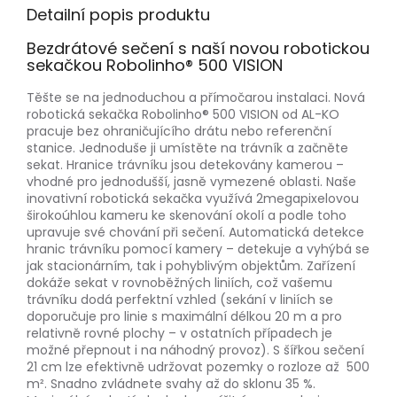
Detailní popis produktu
Bezdrátové sečení s naší novou robotickou
sekačkou Robolinho® 500 VISION
Těšte se na jednoduchou a přímočarou instalaci. Nová
robotická sekačka Robolinho® 500 VISION od AL-KO
pracuje bez ohraničujícího drátu nebo referenční
stanice. Jednoduše ji umístěte na trávník a začněte
sekat. Hranice trávníku jsou detekovány kamerou –
vhodné pro jednodušší, jasně vymezené oblasti. Naše
inovativní robotická sekačka využívá 2megapixelovou
širokoúhlou kameru ke skenování okolí a podle toho
upravuje své chování při sečení. Automatická detekce
hranic trávníku pomocí kamery – detekuje a vyhýbá se
jak stacionárním, tak i pohyblivým objektům. Zařízení
dokáže sekat v rovnoběžných liniích, což vašemu
trávníku dodá perfektní vzhled (sekání v liniích se
doporučuje pro linie s maximální délkou 20 m a pro
relativně rovné plochy – v ostatních případech je
možné přepnout i na náhodný provoz). S šířkou sečení
21 cm lze efektivně udržovat pozemky o rozloze až 500
m². Snadno zvládnete svahy až do sklonu 35 %.