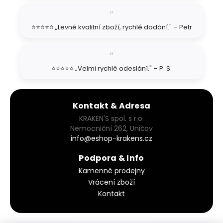
⭐⭐⭐⭐⭐ „Levné kvalitní zboží, rychlé dodání." – Petr
⭐⭐⭐⭐⭐ „Velmi rychlé odeslání." – P. S.
Kontakt & Adresa
KRAKEN'S spol. s r.o.
Nemocniční 262, Uničov
info@eshop-krakens.cz
Podpora & Info
Kamenné prodejny
Vrácení zboží
Kontakt