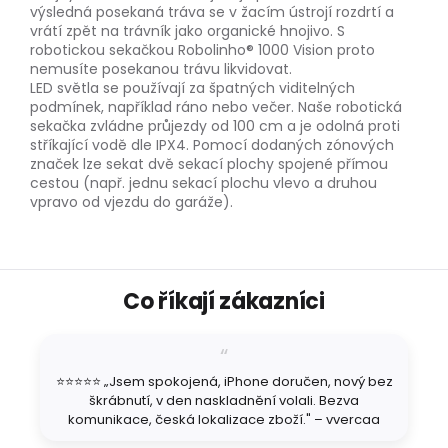
výsledná posekaná tráva se v žacím ústrojí rozdrtí a
vrátí zpět na trávník jako organické hnojivo. S
robotickou sekačkou Robolinho® 1000 Vision proto
nemusíte posekanou trávu likvidovat.
LED světla se používají za špatných viditelných
podmínek, například ráno nebo večer. Naše robotická
sekačka zvládne průjezdy od 100 cm a je odolná proti
stříkající vodě dle IPX4. Pomocí dodaných zónových
značek lze sekat dvě sekací plochy spojené přímou
cestou (např. jednu sekací plochu vlevo a druhou
vpravo od vjezdu do garáže).
Z
Co říkají zákazníci
á
p
a
t
⭐⭐⭐⭐⭐ „Jsem spokojená, iPhone doručen, nový bez
í
škrábnutí, v den naskladnění volali. Bezva
komunikace, česká lokalizace zboží." – vvercaa