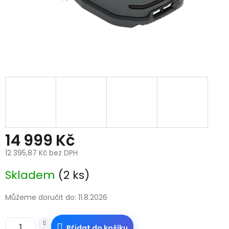
14 999 Kč
12 395,87 Kč bez DPH
Měrná
Skladem
(2 ks)
cena:
Můžeme doručit do:
11.8.2026
Přidat do košíku