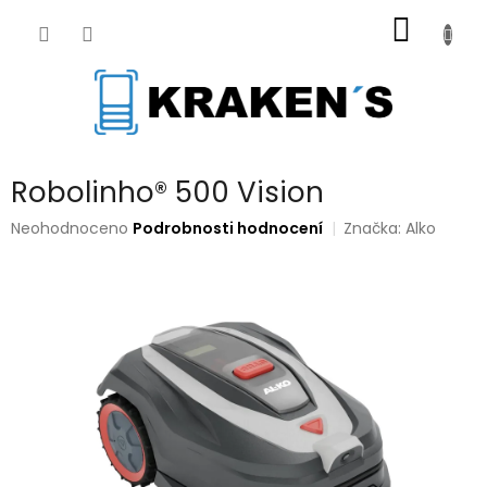
Přejít
NÁKUP
na
obsah
KOŠÍK
Robolinho® 500 Vision
Průměrné
Neohodnoceno
Podrobnosti hodnocení
Značka:
Alko
hodnocení
produktu
je
0,0
z
5
hvězdiček.