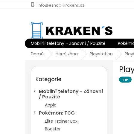
Přejít
info@eshop-krakens.cz
na
obsah
Mobilní telefony - Zánovní / Použité
Pokémo
Domů
Herní zóna
Playstation
Play
P
Pla
o
Přeskočit
s
Kategorie
kategorie
TIP
t
r
Mobilní telefony - Zánovní
a
/ Použité
n
Apple
n
Pokémon: TCG
í
p
Elite Trainer Box
a
Booster