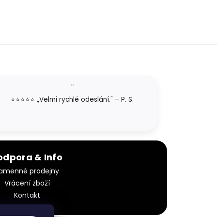
⭐⭐⭐⭐⭐ „Velmi rychlé odeslání." – P. S.
odpora & Info
amenné prodejny
Vrácení zboží
Kontakt