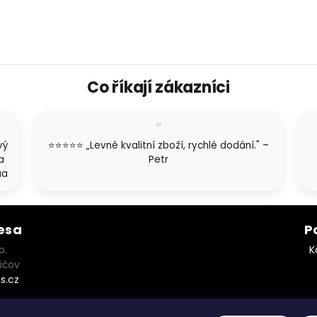
Co říkají zákazníci
vý
⭐⭐⭐⭐⭐ „Levné kvalitní zboží, rychlé dodání." –
a
Petr
aa
esa
P
o.
K
ičov
s.cz