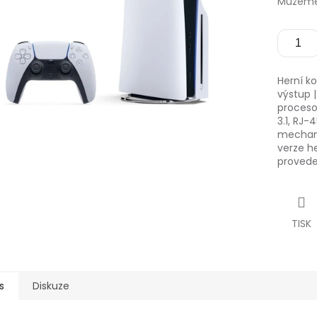
Můžeme 
Herní ko
výstup |
procesor
3.1, RJ-
mechanik
verze he
provede
TISK
s
Diskuze