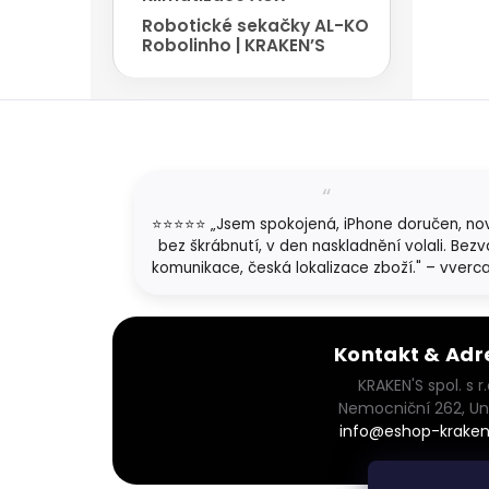
Robotické sekačky AL-KO
Robolinho | KRAKEN’S
Z
á
p
a
t
⭐⭐⭐⭐⭐ „Jsem spokojená, iPhone doručen, no
í
bez škrábnutí, v den naskladnění volali. Bezv
komunikace, česká lokalizace zboží." – vverc
Kontakt & Adr
KRAKEN'S spol. s r.
Nemocniční 262, Un
info@eshop-kraken