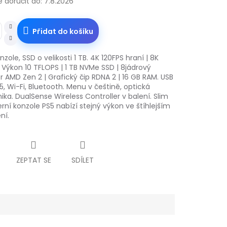
doručit do:
7.8.2026
Přidat do košíku
nzole, SSD o velikosti 1 TB. 4K 120FPS hraní | 8K
 Výkon 10 TFLOPS | 1 TB NVMe SSD | 8jádrový
 AMD Zen 2 | Grafický čip RDNA 2 | 16 GB RAM. USB
45, Wi-Fi, Bluetooth. Menu v češtině, optická
a. DualSense Wireless Controller v balení. Slim
rní konzole PS5 nabízí stejný výkon ve štíhlejším
ní.
ZEPTAT SE
SDÍLET