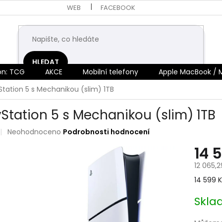
WEB
FACEBOOK
HLEDAT
n: TCG
AKCE
Mobilní telefony
Apple MacBook / 
Station 5 s Mechanikou (slim) 1TB
yStation 5 s Mechanikou (slim) 1TB
Průměrné
Neohodnoceno
Podrobnosti hodnocení
hodnocení
14 
produktu
je
12 065,
0,0
z
Měrná
14 599 K
5
cena:
hvězdiček.
Skl