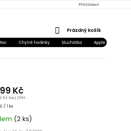
Přihlášení
NÁKUPNÍ
Prázdný košík
KOŠÍK
Mac
Chytré hodinky
Sluchátka
Apple Náhradní díl
599 Kč
29 Kč bez DPH
č / 1 ks
adem
(2 ks)