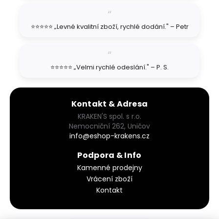
⭐⭐⭐⭐⭐ „Levné kvalitní zboží, rychlé dodání." – Petr
⭐⭐⭐⭐⭐ „Velmi rychlé odeslání." – P. S.
Kontakt & Adresa
KRAKEN'S spol. s r.o.
Nemocniční 262, Uničov
info@eshop-krakens.cz
Podpora & Info
Kamenné prodejny
Vrácení zboží
Kontakt