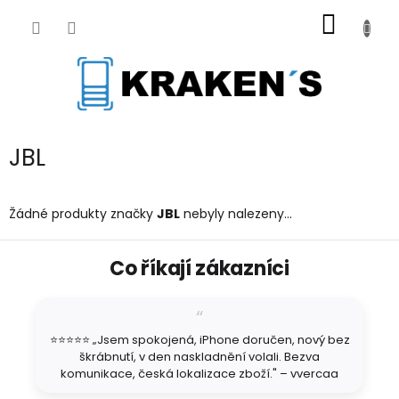
Přejít
NÁKUP
na
obsah
KOŠÍK
JBL
Žádné produkty značky
JBL
nebyly nalezeny...
Z
Co říkají zákazníci
á
p
a
t
⭐⭐⭐⭐⭐ „Jsem spokojená, iPhone doručen, nový bez
í
škrábnutí, v den naskladnění volali. Bezva
komunikace, česká lokalizace zboží." – vvercaa