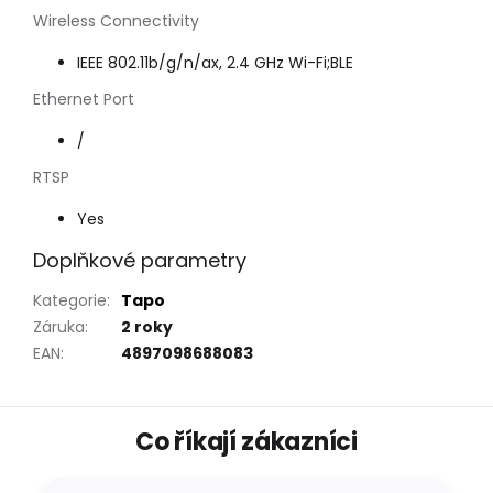
Wireless Connectivity
IEEE 802.11b/g/n/ax, 2.4 GHz Wi-Fi;BLE
Ethernet Port
/
RTSP
Yes
Doplňkové parametry
Kategorie
:
Tapo
Záruka
:
2 roky
EAN
:
4897098688083
Z
Co říkají zákazníci
á
p
a