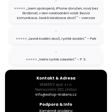
t
⭐⭐⭐⭐⭐ „Jsem spokojená, iPhone doručen, nový bez
í
škrábnutí, v den naskladnění volali. Bezva
komunikace, česká lokalizace zboží." – vvercaa
⭐⭐⭐⭐⭐ „Levné kvalitní zboží, rychlé dodání." – Petr
⭐⭐⭐⭐⭐ „Velmi rychlé odeslání." – P. S.
Kontakt & Adresa
KRAKEN'S spol. s r.o.
Nemocniční 262, Uničov
info@eshop-krakens.cz
Podpora & Info
Kamenné prodejny