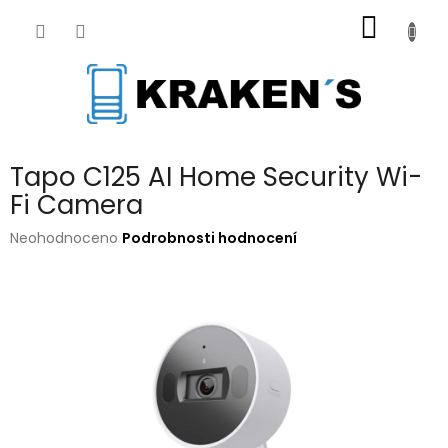
Přejít
NÁKUP
na
obsah
KOŠÍK
Tapo C125 AI Home Security Wi-
Fi Camera
Průměrné
Neohodnoceno
Podrobnosti hodnocení
hodnocení
produktu
je
0,0
z
5
hvězdiček.