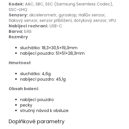
Kodek:
AAC, SBC, SSC (Samsung Seamless Codec),
SSC-UHQ
Senzory:
akcelerometr, gyroskop, Hallův senzor,
tlakový senzor, senzor přiblížení, dotykový senzor, VPU
Nabíjecí rozhraní:
USB-C
Barva:
bílá
Rozměry
sluchátko: 18,3×30,5×19,3mm
nabíjecí pouzdro: 51×51×28,3mm
Hmotnost
sluchátko: 4,6g
nabíjecí pouzdro: 45,1g
Obsah balení:
nabíjecí pouzdro
pecky
stručný návod k obsluze
Doplňkové parametry