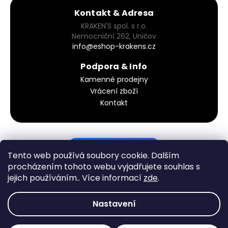
Kontakt & Adresa
KRAKEN'S spol. s r.o.
Nemocniční 262, Uničov
info@eshop-krakens.cz
Podpora & Info
Kamenné prodejny
Vrácení zboží
Kontakt
PODÍVEJ SE DO KOŠÍKU
Tento web používá soubory cookie. Dalším
procházením tohoto webu vyjadřujete souhlas s
jejich používáním.. Více informací
zde
.
Vytvořil Shoptet
Nastavení
Copyright 2026
KRAKEN´S - eshop
. Všechna práva