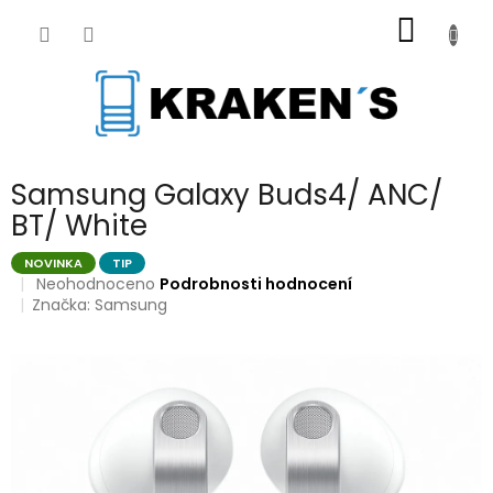
Přejít
NÁKUP
na
obsah
KOŠÍK
Samsung Galaxy Buds4/ ANC/
BT/ White
NOVINKA
TIP
Průměrné
Neohodnoceno
Podrobnosti hodnocení
hodnocení
Značka:
Samsung
produktu
je
0,0
z
5
hvězdiček.