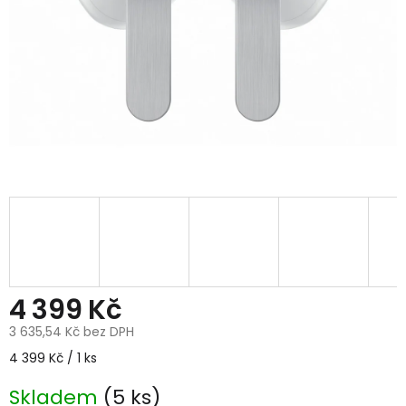
4 399 Kč
3 635,54 Kč bez DPH
Měrná
4 399 Kč / 1 ks
cena:
Skladem
(5 ks)