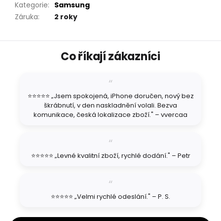
Kategorie
:
Samsung
Záruka
:
2 roky
Z
Co říkají zákazníci
á
p
a
t
⭐⭐⭐⭐⭐ „Jsem spokojená, iPhone doručen, nový bez
í
škrábnutí, v den naskladnění volali. Bezva
komunikace, česká lokalizace zboží." – vvercaa
⭐⭐⭐⭐⭐ „Levné kvalitní zboží, rychlé dodání." – Petr
⭐⭐⭐⭐⭐ „Velmi rychlé odeslání." – P. S.