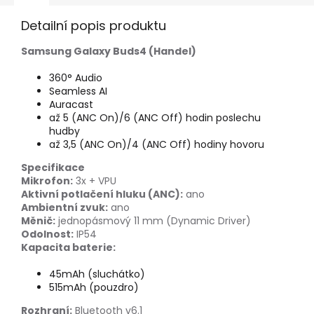
Detailní popis produktu
Samsung Galaxy Buds4 (Handel)
360° Audio
Seamless AI
Auracast
až 5 (ANC On)/6 (ANC Off) hodin poslechu
hudby
až 3,5 (ANC On)/4 (ANC Off) hodiny hovoru
Specifikace
Mikrofon:
3x + VPU
Aktivní potlačení hluku (ANC):
ano
Ambientní zvuk:
ano
Měnič:
jednopásmový 11 mm (Dynamic Driver)
Odolnost:
IP54
Kapacita baterie:
45mAh (sluchátko)
515mAh (pouzdro)
Rozhraní:
Bluetooth v6.1