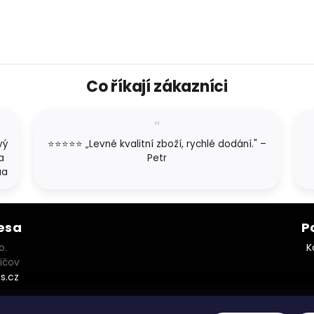
Co říkají zákazníci
vý
⭐⭐⭐⭐⭐ „Levné kvalitní zboží, rychlé dodání." –
a
Petr
aa
esa
P
o.
K
ičov
s.cz