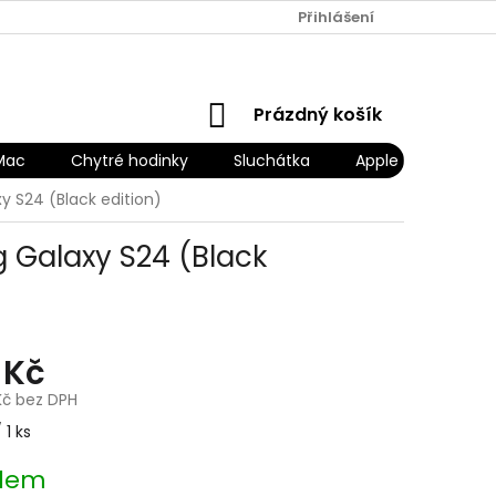
Přihlášení
NÁKUPNÍ
Prázdný košík
KOŠÍK
Mac
Chytré hodinky
Sluchátka
Apple Náhradní díl
 S24 (Black edition)
Galaxy S24 (Black
 Kč
Kč bez DPH
 1 ks
dem