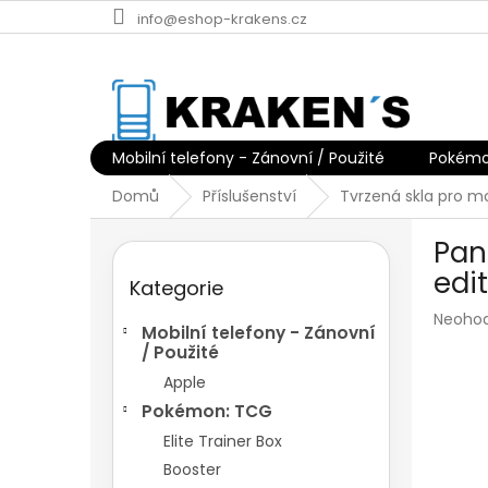
Přejít
info@eshop-krakens.cz
na
obsah
Mobilní telefony - Zánovní / Použité
Pokémo
Domů
Příslušenství
Tvrzená skla pro mo
P
Pan
o
Přeskočit
s
edi
Kategorie
kategorie
t
Průmě
Neoho
r
Mobilní telefony - Zánovní
hodnoc
a
/ Použité
produk
n
je
Apple
n
0,0
Pokémon: TCG
í
z
p
Elite Trainer Box
5
hvězdič
a
Booster