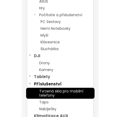
ASUS
Hry
Počítače a příslušenství
PC Sestavy
Herní Notebooky
Myši
Klávesnice
Sluchátka
DJI
Drony
Kamery
Tablety
Příslušenství
Tvrzená skla pro mobilní
telefony
Tapo
Nabíječky
Klimatizace AUX