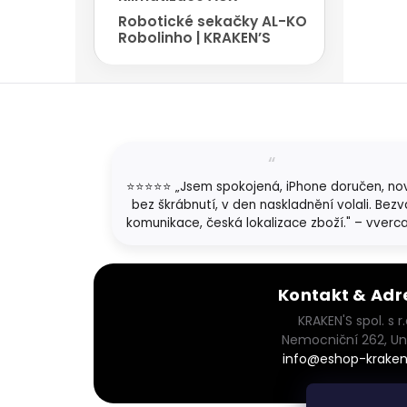
Robotické sekačky AL-KO
Robolinho | KRAKEN’S
Z
á
p
a
t
⭐⭐⭐⭐⭐ „Jsem spokojená, iPhone doručen, no
í
bez škrábnutí, v den naskladnění volali. Bezv
komunikace, česká lokalizace zboží." – vverc
Kontakt & Adr
KRAKEN'S spol. s r.
Nemocniční 262, Un
info@eshop-kraken