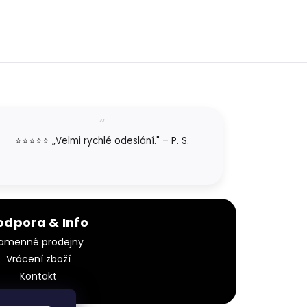
⭐⭐⭐⭐⭐ „Velmi rychlé odeslání." – P. S.
odpora & Info
amenné prodejny
Vrácení zboží
Kontakt