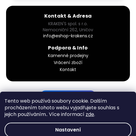
Kontakt & Adresa
KRAKEN'S spol. s r.o.
Nemocniční 262, Uničov
info@eshop-krakens.cz
Podpora & Info
Kamenné prodejny
Vrácení zboží
Kontakt
PODÍVEJ SE DO KOŠÍKU
Tento web používá soubory cookie. Dalším
procházením tohoto webu vyjadřujete souhlas s
jejich používáním.. Více informací
zde
.
Vytvořil Shoptet
Nastavení