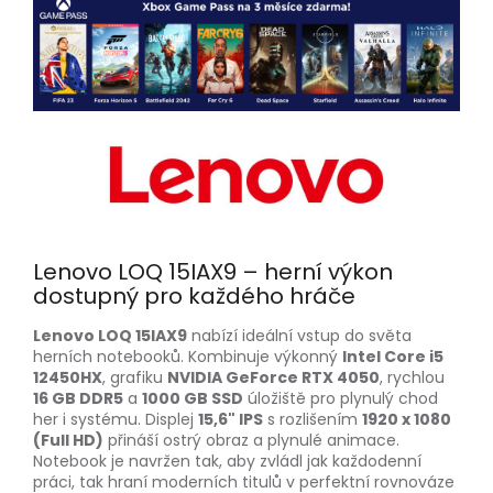
Lenovo LOQ 15IAX9 – herní výkon
dostupný pro každého hráče
Lenovo LOQ 15IAX9
nabízí ideální vstup do světa
herních notebooků. Kombinuje výkonný
Intel Core i5
12450HX
, grafiku
NVIDIA GeForce RTX 4050
, rychlou
16 GB DDR5
a
1000 GB SSD
úložiště pro plynulý chod
her i systému. Displej
15,6" IPS
s rozlišením
1920 x 1080
(Full HD)
přináší ostrý obraz a plynulé animace.
Notebook je navržen tak, aby zvládl jak každodenní
práci, tak hraní moderních titulů v perfektní rovnováze