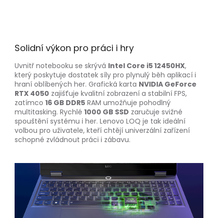
Solidní výkon pro práci i hry
Uvnitř notebooku se skrývá
Intel Core i5 12450HX
,
který poskytuje dostatek síly pro plynulý běh aplikací i
hraní oblíbených her. Grafická karta
NVIDIA GeForce
RTX 4050
zajišťuje kvalitní zobrazení a stabilní FPS,
zatímco
16 GB DDR5
RAM umožňuje pohodlný
multitasking. Rychlé
1000 GB SSD
zaručuje svižné
spouštění systému i her. Lenovo LOQ je tak ideální
volbou pro uživatele, kteří chtějí univerzální zařízení
schopné zvládnout práci i zábavu.