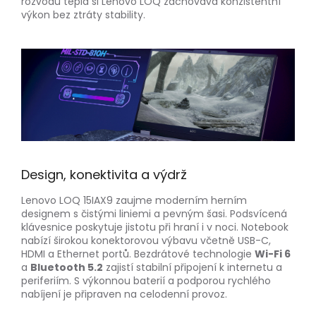
rozvodu tepla si Lenovo LOQ zachovává konzistentní
výkon bez ztráty stability.
Design, konektivita a výdrž
Lenovo LOQ 15IAX9 zaujme moderním herním
designem s čistými liniemi a pevným šasi. Podsvícená
klávesnice poskytuje jistotu při hraní i v noci. Notebook
nabízí širokou konektorovou výbavu včetně USB-C,
HDMI a Ethernet portů. Bezdrátové technologie
Wi-Fi 6
a
Bluetooth 5.2
zajistí stabilní připojení k internetu a
periferiím. S výkonnou baterií a podporou rychlého
nabíjení je připraven na celodenní provoz.