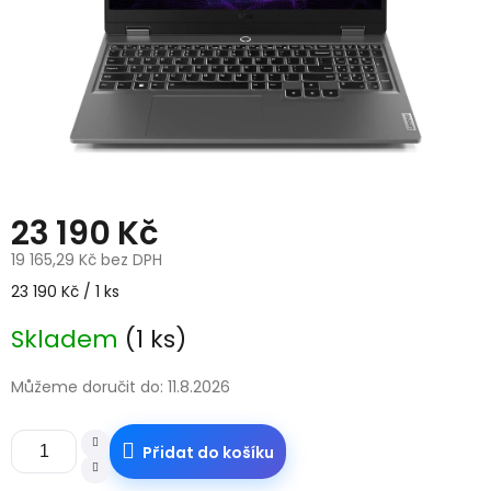
23 190 Kč
19 165,29 Kč bez DPH
Měrná
23 190 Kč / 1 ks
cena:
Skladem
(1 ks)
Můžeme doručit do:
11.8.2026
Přidat do košíku