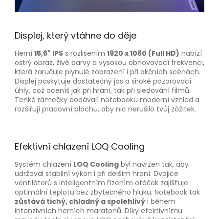
Displej, který vtáhne do děje
Herní
15,6" IPS
s rozlišením
1920 x 1080 (Full HD)
nabízí
ostrý obraz, živé barvy a vysokou obnovovací frekvenci,
která zaručuje plynulé zobrazení i při akčních scénách.
Displej poskytuje dostatečný jas a široké pozorovací
úhly, což oceníš jak při hraní, tak při sledování filmů.
Tenké rámečky dodávají notebooku moderní vzhled a
rozšiřují pracovní plochu, aby nic nerušilo tvůj zážitek.
Efektivní chlazení LOQ Cooling
Systém chlazení
LOQ Cooling
byl navržen tak, aby
udržoval stabilní výkon i při delším hraní. Dvojice
ventilátorů s inteligentním řízením otáček zajišťuje
optimální teplotu bez zbytečného hluku. Notebook tak
zůstává tichý, chladný a spolehlivý
i během
intenzivních herních maratonů. Díky efektivnímu