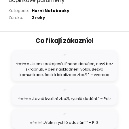
Doplňkové parametry
Kategorie
:
Herní Notebooky
Záruka
:
2 roky
Z
Co říkají zákazníci
á
p
a
t
⭐⭐⭐⭐⭐ „Jsem spokojená, iPhone doručen, nový bez
í
škrábnutí, v den naskladnění volali. Bezva
komunikace, česká lokalizace zboží." – vvercaa
⭐⭐⭐⭐⭐ „Levné kvalitní zboží, rychlé dodání." – Petr
⭐⭐⭐⭐⭐ „Velmi rychlé odeslání." – P. S.