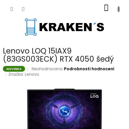
Přejít
NÁKUP
na
obsah
KOŠÍK
Lenovo LOQ 15IAX9
(83GS003ECK) RTX 4050 šedý
Průměrné
Neohodnoceno
Podrobnosti hodnocení
NOVINKA
hodnocení
Značka:
Lenovo
produktu
je
0,0
z
5
hvězdiček.