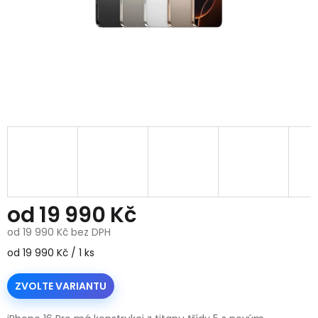
od
19 990 Kč
od
19 990 Kč
bez DPH
Měrná
od 19 990 Kč / 1 ks
cena:
ZVOLTE VARIANTU