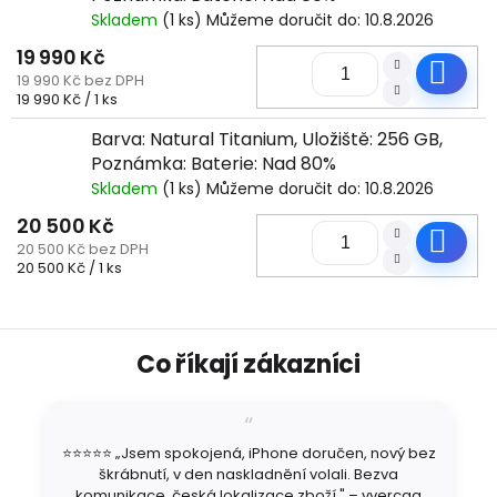
Skladem
(1 ks)
Můžeme doručit do:
10.8.2026
19 990 Kč
Do
19 990 Kč bez DPH
Měrná
19 990 Kč / 1 ks
cena:
Barva: Natural Titanium, Uložiště: 256 GB,
Poznámka: Baterie: Nad 80%
Skladem
(1 ks)
Můžeme doručit do:
10.8.2026
20 500 Kč
Do
20 500 Kč bez DPH
Měrná
20 500 Kč / 1 ks
cena:
Z
Co říkají zákazníci
á
p
a
t
⭐⭐⭐⭐⭐ „Jsem spokojená, iPhone doručen, nový bez
í
škrábnutí, v den naskladnění volali. Bezva
komunikace, česká lokalizace zboží." – vvercaa