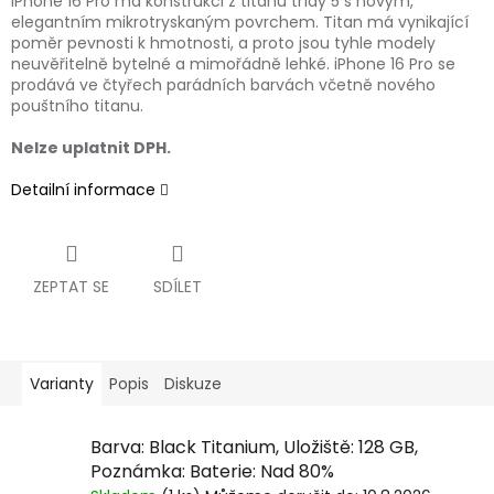
iPhone 16 Pro má konstrukci z titanu třídy 5 s novým,
elegantním mikrotryskaným povrchem. Titan má vynikající
poměr pevnosti k hmotnosti, a proto jsou tyhle modely
neuvěřitelně bytelné a mimořádně lehké. iPhone 16 Pro se
prodává ve čtyřech parádních barvách včetně nového
pouštního titanu.
Nelze uplatnit DPH.
Detailní informace
ZEPTAT SE
SDÍLET
Varianty
Popis
Diskuze
Barva: Black Titanium, Uložiště: 128 GB,
Poznámka: Baterie: Nad 80%