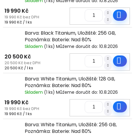
Skladem
(1 ks)
Můžeme doručit do:
10.8.2026
19 990 Kč
Do
19 990 Kč bez DPH
Měrná
19 990 Kč / 1 ks
cena:
Barva: Black Titanium, Uložiště: 256 GB,
Poznámka: Baterie: Nad 80%
Skladem
(1 ks)
Můžeme doručit do:
10.8.2026
20 500 Kč
Do
20 500 Kč bez DPH
Měrná
20 500 Kč / 1 ks
cena:
Barva: White Titanium, Uložiště: 128 GB,
Poznámka: Baterie: Nad 80%
Skladem
(1 ks)
Můžeme doručit do:
10.8.2026
19 990 Kč
Do
19 990 Kč bez DPH
Měrná
19 990 Kč / 1 ks
cena:
Barva: White Titanium, Uložiště: 256 GB,
Poznámka: Baterie: Nad 80%