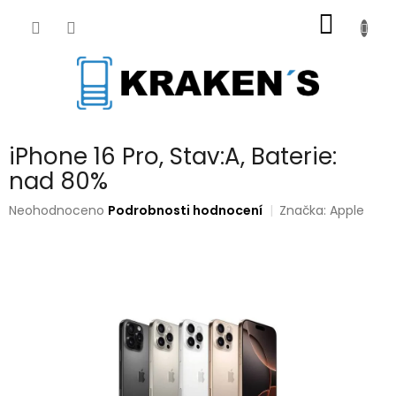
Přejít
NÁKUP
na
obsah
KOŠÍK
iPhone 16 Pro, Stav:A, Baterie:
nad 80%
Průměrné
Neohodnoceno
Podrobnosti hodnocení
Značka:
Apple
hodnocení
produktu
je
0,0
z
5
hvězdiček.