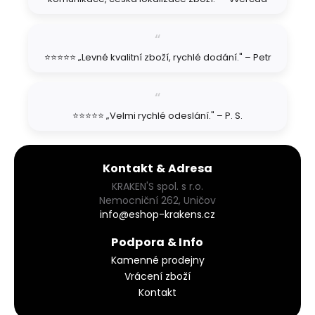
⭐⭐⭐⭐⭐ „Levné kvalitní zboží, rychlé dodání." – Petr
⭐⭐⭐⭐⭐ „Velmi rychlé odeslání." – P. S.
Kontakt & Adresa
KRAKEN'S spol. s r.o.
Nemocniční 262, Uničov
info@eshop-krakens.cz
Podpora & Info
Kamenné prodejny
Vrácení zboží
Kontakt