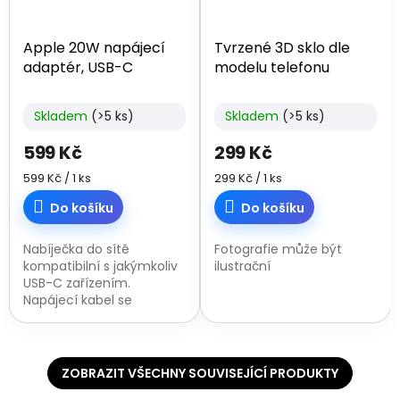
Apple 20W napájecí
Tvrzené 3D sklo dle
adaptér, USB-C
modelu telefonu
Skladem
(>5 ks)
Skladem
(>5 ks)
599 Kč
299 Kč
Měrná
Měrná
599 Kč / 1 ks
299 Kč / 1 ks
cena:
cena:
Do košíku
Do košíku
Nabíječka do sítě
Fotografie může být
kompatibilní s jakýmkoliv
ilustrační
USB-C zařízením.
Napájecí kabel se
prodává zvlášť.
ZOBRAZIT VŠECHNY SOUVISEJÍCÍ PRODUKTY