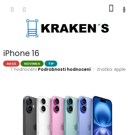
Přejít
NÁKUP
na
obsah
KOŠÍK
iPhone 16
AKCE
NOVINKA
TIP
Průměrné
7 hodnocení
Podrobnosti hodnocení
Značka:
Apple
hodnocení
produktu
je
4,3
z
5
hvězdiček.