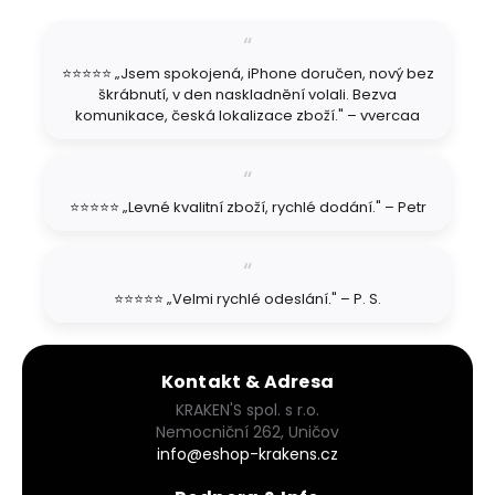
p
a
t
⭐⭐⭐⭐⭐ „Jsem spokojená, iPhone doručen, nový bez
í
škrábnutí, v den naskladnění volali. Bezva
komunikace, česká lokalizace zboží." – vvercaa
⭐⭐⭐⭐⭐ „Levné kvalitní zboží, rychlé dodání." – Petr
⭐⭐⭐⭐⭐ „Velmi rychlé odeslání." – P. S.
Kontakt & Adresa
KRAKEN'S spol. s r.o.
Nemocniční 262, Uničov
info@eshop-krakens.cz