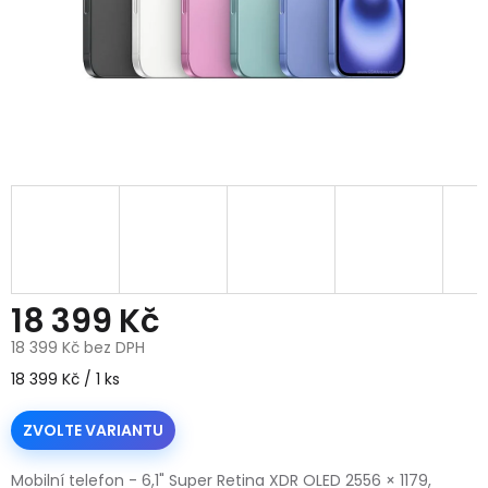
18 399 Kč
18 399 Kč bez DPH
Měrná
18 399 Kč / 1 ks
cena:
ZVOLTE VARIANTU
Mobilní telefon - 6,1" Super Retina XDR OLED 2556 × 1179,