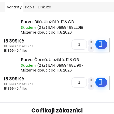
Varianty
Popis
Diskuze
Barva: Bílá, Uložiště: 128 GB
Skladem
(2 ks)
EAN:
0195949822018
Můžeme doručit do:
11.8.2026
18 399 Kč
Do
18 399 Kč bez DPH
Měrná
18 399 Kč / 1 ks
cena:
Barva: Černá, Uložiště: 128 GB
Skladem
(2 ks)
EAN:
0195949821967
Můžeme doručit do:
11.8.2026
18 399 Kč
Do
18 399 Kč bez DPH
Měrná
18 399 Kč / 1 ks
cena:
Z
Co říkají zákazníci
á