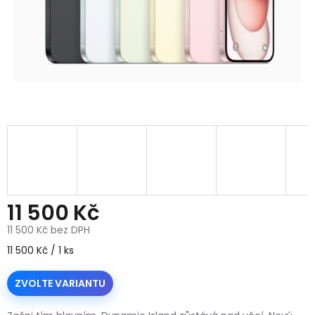
11 500 Kč
11 500 Kč bez DPH
Měrná
11 500 Kč / 1 ks
cena:
ZVOLTE VARIANTU