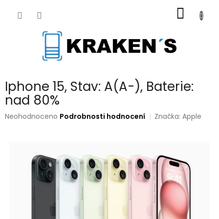
Přejít
NÁKUP
na
obsah
KOŠÍK
Iphone 15, Stav: A(A-), Baterie:
nad 80%
Průměrné
Neohodnoceno
Podrobnosti hodnocení
Značka:
Apple
hodnocení
produktu
je
0,0
z
5
hvězdiček.