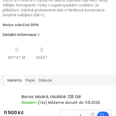
Začni tím hlavním. Dynamic Island zůstává nad věcí. Nový
48Mpx fotoaparát. Fotky v supervysokém rozlišení. 2x
přiblížení. Odolné probarvené sklo a hliníková konstrukce.
Snadné nabíjení USB-C.
Nelze odečíst DPH.
Detailní informace
ZEPTAT SE
SDÍLET
Varianty
Popis
Diskuze
Barva: Modrá, Uložiště: 128 GB
Skladem
(1 ks)
Můžeme doručit do:
11.8.2026
11 500 Kč
Do