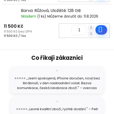
cena:
Barva: Růžová, Uložiště: 128 GB
Skladem
(1 ks)
Můžeme doručit do:
11.8.2026
11 500 Kč
Do
11 500 Kč bez DPH
Měrná
11 500 Kč / 1 ks
cena:
Z
Co říkají zákazníci
á
p
a
t
⭐⭐⭐⭐⭐ „Jsem spokojená, iPhone doručen, nový bez
í
škrábnutí, v den naskladnění volali. Bezva
komunikace, česká lokalizace zboží." – vvercaa
⭐⭐⭐⭐⭐ „Levné kvalitní zboží, rychlé dodání." – Petr