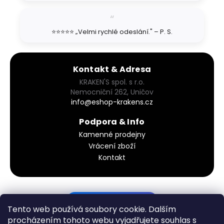
⭐⭐⭐⭐⭐ „Velmi rychlé odeslání." – P. S.
Kontakt & Adresa
KRAKEN'S spol. s r.o.
Nemocniční 262, Uničov
info@eshop-krakens.cz
Podpora & Info
Kamenné prodejny
Vrácení zboží
Kontakt
PODÍVEJ SE DO KOŠÍKU
Tento web používá soubory cookie. Dalším
procházením tohoto webu vyjadřujete souhlas s