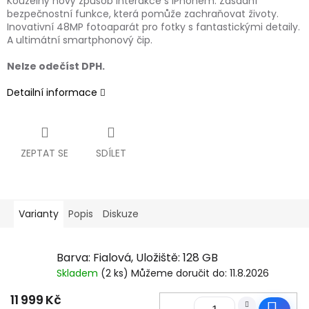
Kouzelný nový způsob interakce s iPhonem. Zásadní
bezpečnostní funkce, která pomůže zachraňovat životy.
Inovativní 48MP fotoaparát pro fotky s fantastickými detaily.
A ultimátní smartphonový čip.
Nelze odečíst DPH.
Detailní informace
ZEPTAT SE
SDÍLET
Varianty
Popis
Diskuze
Barva: Fialová, Uložiště: 128 GB
Skladem
(2 ks)
Můžeme doručit do:
11.8.2026
11 999 Kč
Do