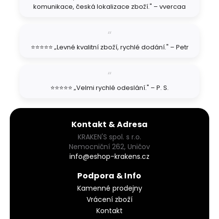
komunikace, česká lokalizace zboží." – vvercaa
⭐⭐⭐⭐⭐ „Levné kvalitní zboží, rychlé dodání." – Petr
⭐⭐⭐⭐⭐ „Velmi rychlé odeslání." – P. S.
Kontakt & Adresa
KRAKEN'S spol. s r.o.
Nemocniční 262, Uničov
info@eshop-krakens.cz
Podpora & Info
Kamenné prodejny
Vrácení zboží
Kontakt