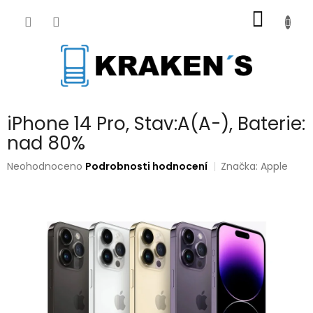
Přejít
NÁKUP
na
obsah
KOŠÍK
iPhone 14 Pro, Stav:A(A-), Baterie:
nad 80%
Průměrné
Neohodnoceno
Podrobnosti hodnocení
Značka:
Apple
hodnocení
produktu
je
0,0
z
5
hvězdiček.