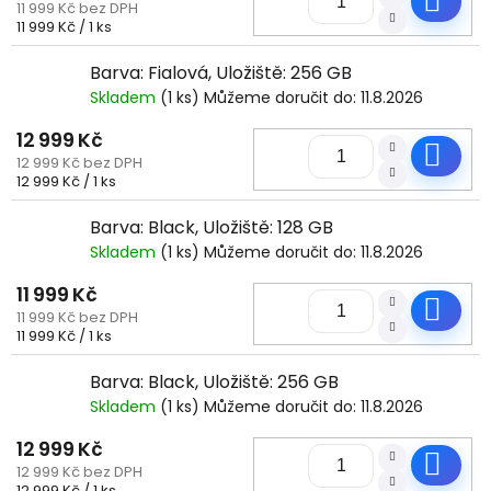
11 999 Kč bez DPH
Měrná
11 999 Kč / 1 ks
cena:
Barva: Fialová, Uložiště: 256 GB
Skladem
(1 ks)
Můžeme doručit do:
11.8.2026
12 999 Kč
Do
12 999 Kč bez DPH
Měrná
12 999 Kč / 1 ks
cena:
Barva: Black, Uložiště: 128 GB
Skladem
(1 ks)
Můžeme doručit do:
11.8.2026
11 999 Kč
Do
11 999 Kč bez DPH
Měrná
11 999 Kč / 1 ks
cena:
Barva: Black, Uložiště: 256 GB
Skladem
(1 ks)
Můžeme doručit do:
11.8.2026
12 999 Kč
Do
12 999 Kč bez DPH
Měrná
12 999 Kč / 1 ks