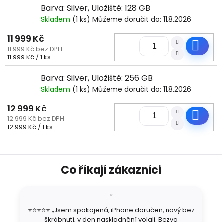
Barva: Silver, Uložiště: 128 GB
Skladem
(1 ks)
Můžeme doručit do:
11.8.2026
11 999 Kč
Do
11 999 Kč bez DPH
Měrná
11 999 Kč / 1 ks
cena:
Barva: Silver, Uložiště: 256 GB
Skladem
(1 ks)
Můžeme doručit do:
11.8.2026
12 999 Kč
Do
12 999 Kč bez DPH
Měrná
12 999 Kč / 1 ks
cena:
Z
Co říkají zákazníci
á
p
a
t
⭐⭐⭐⭐⭐ „Jsem spokojená, iPhone doručen, nový bez
í
škrábnutí, v den naskladnění volali. Bezva