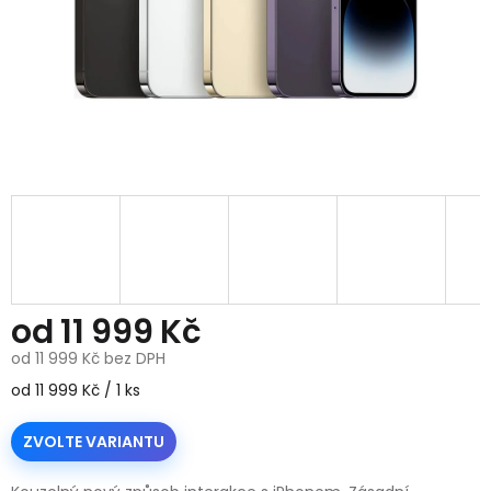
od
11 999 Kč
od
11 999 Kč
bez DPH
Měrná
od 11 999 Kč / 1 ks
cena:
ZVOLTE VARIANTU