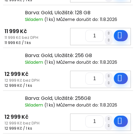
cena:
Barva: Gold, Uložiště: 128 GB
Skladem
(1 ks)
Můžeme doručit do:
11.8.2026
11 999 Kč
Do
11 999 Kč bez DPH
Měrná
11 999 Kč / 1 ks
cena:
Barva: Gold, Uložiště: 256 GB
Skladem
(1 ks)
Můžeme doručit do:
11.8.2026
12 999 Kč
Do
12 999 Kč bez DPH
Měrná
12 999 Kč / 1 ks
cena:
Barva: Gold, Uložiště: 256GB
Skladem
(1 ks)
Můžeme doručit do:
11.8.2026
12 999 Kč
Do
12 999 Kč bez DPH
Měrná
12 999 Kč / 1 ks
cena: