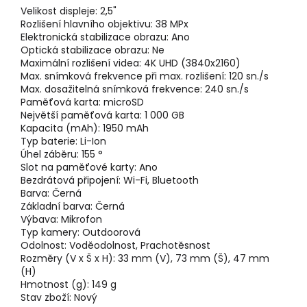
Velikost displeje:
2,5"
Rozlišení hlavního objektivu:
38 MPx
Elektronická stabilizace obrazu:
Ano
Optická stabilizace obrazu:
Ne
Maximální rozlišení videa:
4K UHD (3840x2160)
Max. snímková frekvence při max. rozlišení:
120 sn./s
Max. dosažitelná snímková frekvence:
240 sn./s
Paměťová karta:
microSD
Největší paměťová karta:
1 000 GB
Kapacita (mAh):
1950 mAh
Typ baterie:
Li-Ion
Úhel záběru:
155 °
Slot na paměťové karty:
Ano
Bezdrátová připojení:
Wi-Fi, Bluetooth
Barva:
Černá
Základní barva:
Černá
Výbava:
Mikrofon
Typ kamery:
Outdoorová
Odolnost:
Voděodolnost, Prachotěsnost
Rozměry (V x Š x H):
33 mm (V), 73 mm (Š), 47 mm
(H)
Hmotnost (g):
149 g
Stav zboží:
Nový