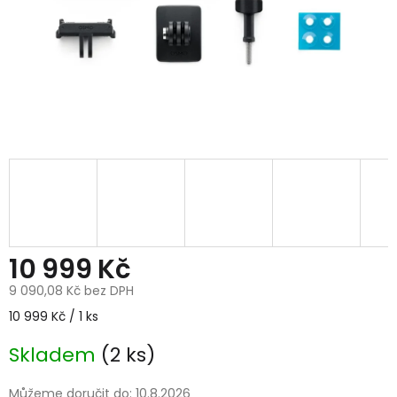
10 999 Kč
9 090,08 Kč bez DPH
Měrná
10 999 Kč / 1 ks
cena:
Skladem
(2 ks)
Můžeme doručit do:
10.8.2026