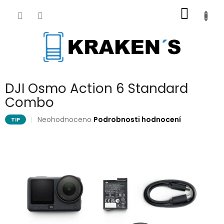
Přejít
NÁKUP
na
obsah
KOŠÍK
DJI Osmo Action 6 Standard
Combo
Průměrné
Neohodnoceno
Podrobnosti hodnocení
TIP
hodnocení
produktu
je
0,0
z
5
hvězdiček.