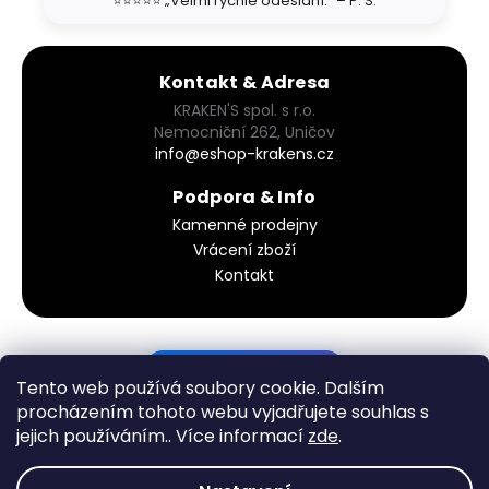
⭐⭐⭐⭐⭐ „Velmi rychlé odeslání." – P. S.
Kontakt & Adresa
KRAKEN'S spol. s r.o.
Nemocniční 262, Uničov
info@eshop-krakens.cz
Podpora & Info
Kamenné prodejny
Vrácení zboží
Kontakt
PODÍVEJ SE DO KOŠÍKU
Tento web používá soubory cookie. Dalším
procházením tohoto webu vyjadřujete souhlas s
jejich používáním.. Více informací
zde
.
Vytvořil Shoptet