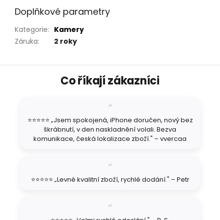
Doplňkové parametry
Kategorie
:
Kamery
Záruka
:
2 roky
Z
Co říkají zákazníci
á
p
a
t
⭐⭐⭐⭐⭐ „Jsem spokojená, iPhone doručen, nový bez
í
škrábnutí, v den naskladnění volali. Bezva
komunikace, česká lokalizace zboží." – vvercaa
⭐⭐⭐⭐⭐ „Levné kvalitní zboží, rychlé dodání." – Petr