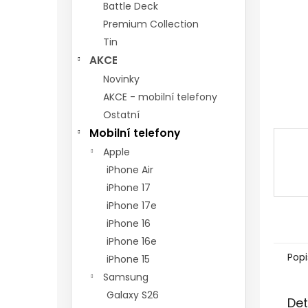
n
Battle Deck
e
Premium Collection
l
Tin
AKCE
Novinky
AKCE - mobilní telefony
Ostatní
Mobilní telefony
Apple
iPhone Air
iPhone 17
iPhone 17e
iPhone 16
iPhone 16e
Popi
iPhone 15
Samsung
Galaxy S26
Det