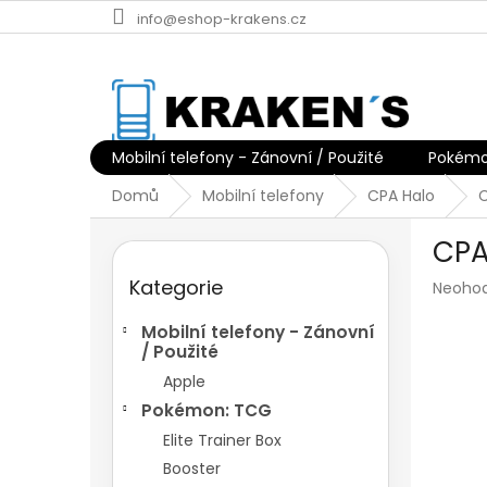
Přejít
info@eshop-krakens.cz
na
obsah
Mobilní telefony - Zánovní / Použité
Pokémo
Domů
Mobilní telefony
CPA Halo
C
P
CPA
o
Přeskočit
s
Kategorie
kategorie
Průmě
Neoho
t
hodnoc
r
produk
Mobilní telefony - Zánovní
a
je
/ Použité
n
0,0
Apple
z
n
Pokémon: TCG
5
í
hvězdič
p
Elite Trainer Box
a
Booster