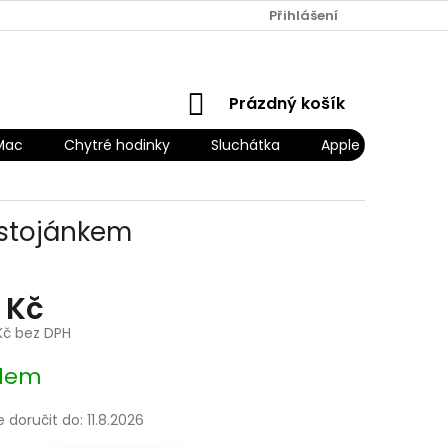
Přihlášení
NÁKUPNÍ
Prázdný košík
KOŠÍK
Mac
Chytré hodinky
Sluchátka
Apple Náhradní díl
 stojánkem
 Kč
Kč bez DPH
dem
doručit do:
11.8.2026