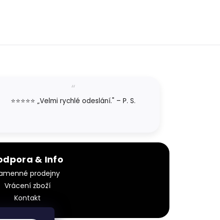
⭐⭐⭐⭐⭐ „Velmi rychlé odeslání." – P. S.
odpora & Info
amenné prodejny
Vrácení zboží
Kontakt