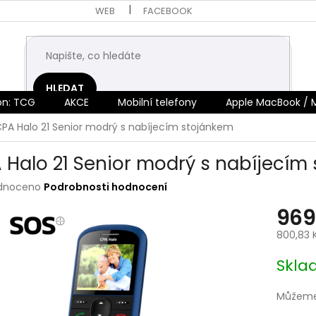
WEB
FACEBOOK
HLEDAT
n: TCG
AKCE
Mobilní telefony
Apple MacBook / 
PA Halo 21 Senior modrý s nabíjecím stojánkem
 Halo 21 Senior modrý s nabíjecím
rné
dnoceno
Podrobnosti hodnocení
ení
969
tu
800,83 
Měrná
Skla
cena:
ek.
Můžeme 