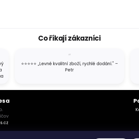
Co říkají zákazníci
vý
⭐⭐⭐⭐⭐ „Levné kvalitní zboží, rychlé dodání." –
a
Petr
aa
esa
P
o.
K
ičov
s.cz