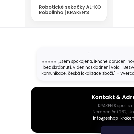
Robotické sekačky AL-KO
Robolinho | KRAKEN’S
Z
á
p
a
t
⭐⭐⭐⭐⭐ „Jsem spokojená, iPhone doručen, no
í
bez škrábnutí, v den naskladnění volali. Bezv
komunikace, česká lokalizace zboží." – vverc
Kontakt & Adr
KRAKEN'S spol. s r.
Nemocniční 262, Un
info@eshop-kraken