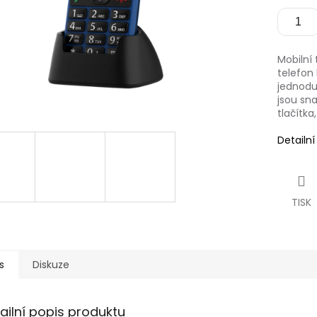
Mobilní 
telefon 
jednodu
jsou sn
tlačítka
Detailn
TISK
s
Diskuze
ailní popis produktu