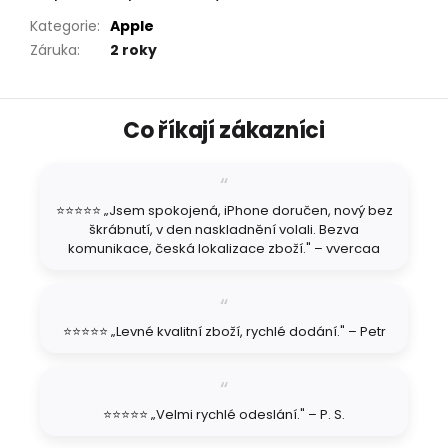
Kategorie
:
Apple
Záruka
:
2 roky
Z
Co říkají zákazníci
á
p
a
t
⭐⭐⭐⭐⭐ „Jsem spokojená, iPhone doručen, nový bez
í
škrábnutí, v den naskladnění volali. Bezva
komunikace, česká lokalizace zboží." – vvercaa
⭐⭐⭐⭐⭐ „Levné kvalitní zboží, rychlé dodání." – Petr
⭐⭐⭐⭐⭐ „Velmi rychlé odeslání." – P. S.