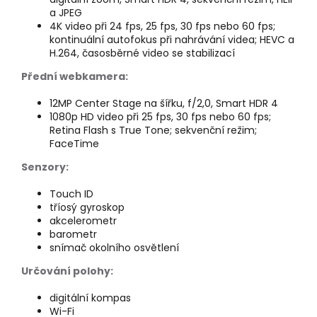
a JPEG
4K video při 24 fps, 25 fps, 30 fps nebo 60 fps;
kontinuální autofokus při nahrávání videa; HEVC a
H.264, časosběrné video se stabilizací
Přední webkamera:
12MP Center Stage na šířku, f/2,0, Smart HDR 4
1080p HD video při 25 fps, 30 fps nebo 60 fps;
Retina Flash s True Tone; sekvenční režim;
FaceTime
Senzory:
Touch ID
tříosý gyroskop
akcelerometr
barometr
snímač okolního osvětlení
Určování polohy:
digitální kompas
Wi-Fi