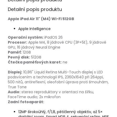
Detailní popis produktu
Apple iPad Air 11" (M4) Wi-Fi 512GB
Apple Intelligence
Operační systém:
iPadOS 26
Procesor:
Apple M4, 8 jádrové CPU (3P+5E), 9 jádrové
GPU, 16 jádrový Neural Engine
Paměť:
12GB
Pevný disk:
512GB
Čtečka paměťových karet:
ne
Displej:
10,86" Liquid Retina Multi-Touch displej s LED
podsvícením a technologií IPS, 2360x1640 při 264ppi,
500 nitů, antireflexní, oleofobní úprava proti šmouhám,
True Tone
Audio:
stereo reproduktory v orientaci na šířku,
FaceTime audio; 2x mikrofon
Zadní fotoaparát:
12MP širokoúhlý, f/1,8, pětičlenný objektiv, až 5×
digitální zoom, Smart HDR 4, sekvenční režim, HEIF