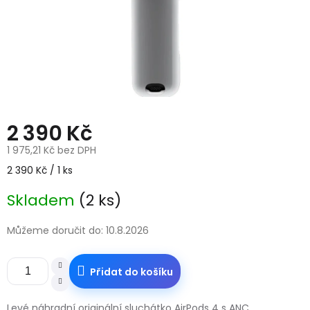
2 390 Kč
1 975,21 Kč bez DPH
Měrná
2 390 Kč / 1 ks
cena:
Skladem
(2 ks)
Můžeme doručit do:
10.8.2026
Přidat do košíku
Levé náhradní originální sluchátko AirPods 4 s ANC.