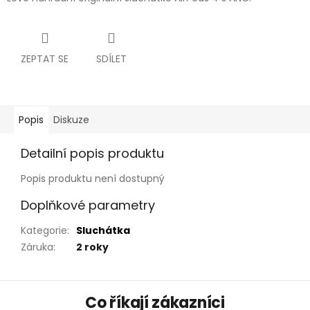
ZEPTAT SE
SDÍLET
Popis
Diskuze
Detailní popis produktu
Popis produktu není dostupný
Doplňkové parametry
Kategorie
:
Sluchátka
Záruka
:
2 roky
Z
Co říkají zákazníci
á