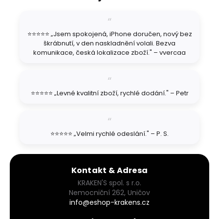
p
a
t
⭐⭐⭐⭐⭐ „Jsem spokojená, iPhone doručen, nový bez
í
škrábnutí, v den naskladnění volali. Bezva
komunikace, česká lokalizace zboží." – vvercaa
⭐⭐⭐⭐⭐ „Levné kvalitní zboží, rychlé dodání." – Petr
⭐⭐⭐⭐⭐ „Velmi rychlé odeslání." – P. S.
Kontakt & Adresa
KRAKEN'S spol. s r.o.
Nemocniční 262, Uničov
info@eshop-krakens.cz