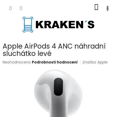
Přejít
NÁKUP
na
obsah
KOŠÍK
Apple AirPods 4 ANC náhradní
sluchátko levé
Průměrné
Neohodnoceno
Podrobnosti hodnocení
Značka:
Apple
hodnocení
produktu
je
0,0
z
5
hvězdiček.