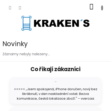
Přejít
NÁKUP
na
obsah
KOŠÍK
Novinky
Záznamy nebyly nalezeny...
Z
Co říkají zákazníci
á
p
a
t
⭐⭐⭐⭐⭐ „Jsem spokojená, iPhone doručen, nový bez
í
škrábnutí, v den naskladnění volali. Bezva
komunikace, česká lokalizace zboží." – vvercaa