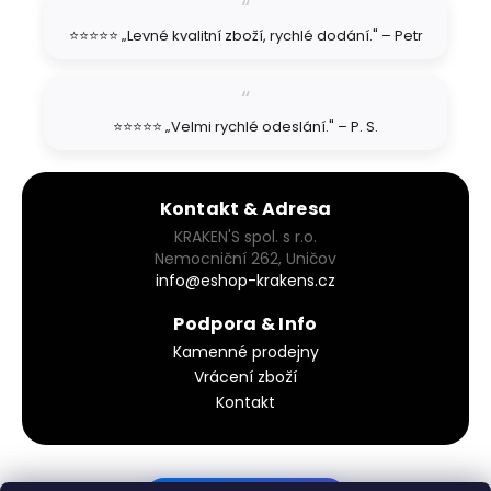
⭐⭐⭐⭐⭐ „Levné kvalitní zboží, rychlé dodání." – Petr
⭐⭐⭐⭐⭐ „Velmi rychlé odeslání." – P. S.
Kontakt & Adresa
KRAKEN'S spol. s r.o.
Nemocniční 262, Uničov
info@eshop-krakens.cz
Podpora & Info
Kamenné prodejny
Vrácení zboží
Kontakt